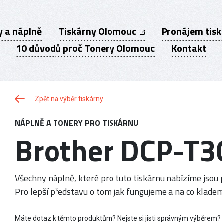
y a náplně
Tiskárny Olomouc
Pronájem tis
10 důvodů proč Tonery Olomouc
Kontakt
Zpět na výběr tiskárny
NÁPLNĚ A TONERY PRO TISKÁRNU
Brother DCP-T3
Všechny náplně, které pro tuto tiskárnu nabízíme jsou p
Pro lepší představu o tom jak fungujeme a na co kladem
Máte dotaz k těmto produktům? Nejste si jisti správným výběrem?