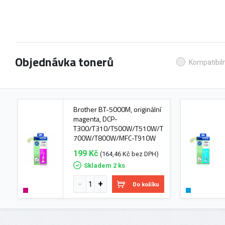
Objednávka tonerů
Kompatibiln
Brother BT-5000M, originální
magenta, DCP-
T300/T310/T500W/T510W/T
700W/T800W/MFC-T910W
199 Kč
(164,46 Kč bez DPH)
Skladem 2 ks
Do košíku