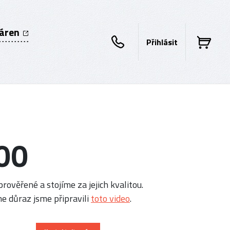
káren
Přihlásit
00
rověřené a stojíme za jejich kvalitou.
e důraz jsme připravili
toto video
.