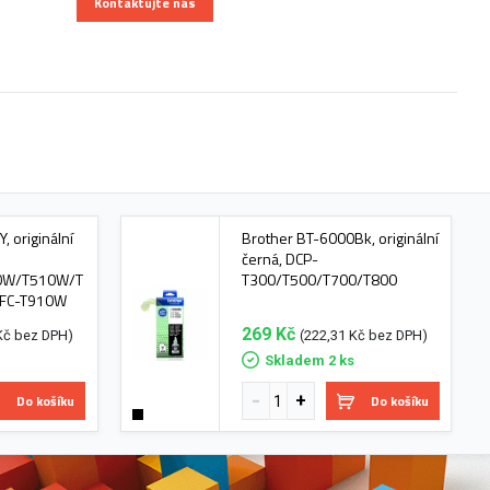
Kontaktujte nás
, originální
Brother BT-6000Bk, originální
černá, DCP-
0W/T510W/T
T300/T500/T700/T800
FC-T910W
269 Kč
Kč bez DPH)
(222,31 Kč bez DPH)
s
Skladem 2 ks
Do košíku
Do košíku