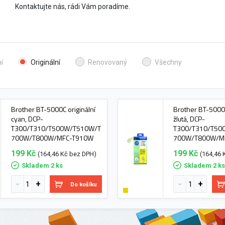
Kontaktujte nás, rádi Vám poradíme.
í
Originální
Renovovaný
Všechny
Brother BT-5000C originální
Brother BT-5000Y
cyan, DCP-
žlutá, DCP-
T300/T310/T500W/T510W/T
T300/T310/T50
700W/T800W/MFC-T910W
700W/T800W/M
199 Kč
199 Kč
(164,46 Kč bez DPH)
(164,46 
Skladem 2 ks
Skladem 2 k
Do košíku