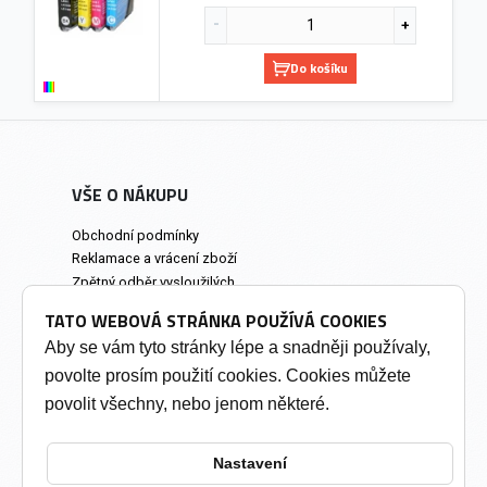
Do košíku
VŠE O NÁKUPU
Obchodní podmínky
Reklamace a vrácení zboží
Zpětný odběr vysloužilých
elektrozařízení
TATO WEBOVÁ STRÁNKA POUŽÍVÁ COOKIES
Prodejna a osobní odběr
Aby se vám tyto stránky lépe a snadněji používaly,
povolte prosím použití cookies. Cookies můžete
INFORMACE
povolit všechny, nebo jenom některé.
Výkup tonerů
Soukromí a cookies
Nastavení
Kontakty