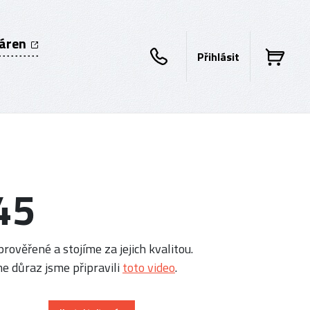
káren
Přihlásit
45
rověřené a stojíme za jejich kvalitou.
e důraz jsme připravili
toto video
.