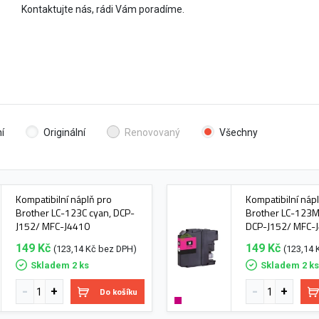
Kontaktujte nás, rádi Vám poradíme.
í
Originální
Renovovaný
Všechny
Kompatibilní náplň pro
Kompatibilní náp
Brother LC-123C cyan, DCP-
Brother LC-123M
J152/ MFC-J4410
DCP-J152/ MFC-
149 Kč
149 Kč
(123,14 Kč bez DPH)
(123,14 
Skladem 2 ks
Skladem 2 k
Do košíku