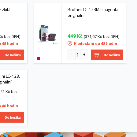
 žlutá
Brother LC-123Ma magenta
originální
449 Kč
Kč bez DPH)
(371,07 Kč bez DPH)
o 48 hodin
K odeslání do 48 hodin
Do košíku
Do košíku
lní LC-123,
inální
,42 Kč bez
o 48 hodin
Do košíku