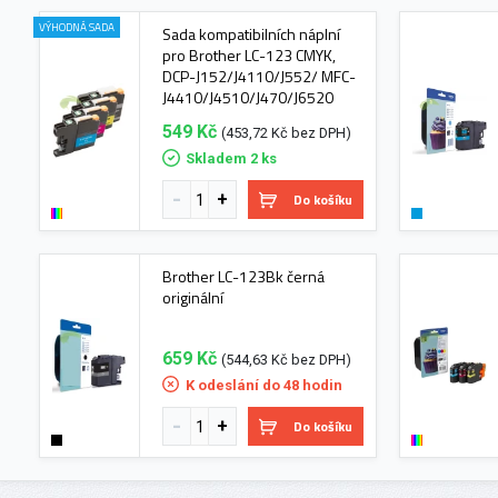
VÝHODNÁ SADA
Sada kompatibilních náplní
pro Brother LC-123 CMYK,
DCP-J152/J4110/J552/ MFC-
J4410/J4510/J470/J6520
549 Kč
(453,72 Kč bez DPH)
Skladem 2 ks
Do košíku
Brother LC-123Bk černá
originální
659 Kč
(544,63 Kč bez DPH)
K odeslání do 48 hodin
Do košíku