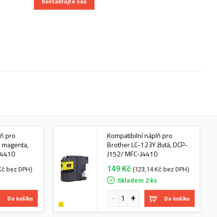
Kontaktujte nás
lň pro
Kompatibilní náplň pro
 magenta,
Brother LC-123Y žlutá, DCP-
J4410
J152/ MFC-J4410
149 Kč
Kč bez DPH)
(123,14 Kč bez DPH)
s
Skladem 2 ks
Do košíku
Do košíku