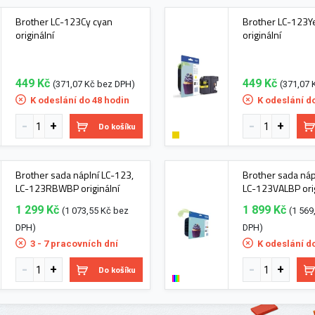
Brother LC-123Cy cyan
Brother LC-123Ye
originální
originální
449 Kč
449 Kč
(371,07 Kč bez DPH)
(371,07 
K odeslání do 48 hodin
K odeslání d
Do košíku
Brother sada náplní LC-123,
Brother sada náp
LC-123RBWBP originální
LC-123VALBP orig
1 299 Kč
1 899 Kč
(1 073,55 Kč bez
(1 569
DPH)
DPH)
3 - 7 pracovních dní
K odeslání d
Do košíku