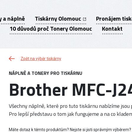
y a náplně
Tiskárny Olomouc
Pronájem tis
10 důvodů proč Tonery Olomouc
Kontakt
Zpět na výběr tiskárny
NÁPLNĚ A TONERY PRO TISKÁRNU
Brother MFC-J2
Všechny náplně, které pro tuto tiskárnu nabízíme jsou p
Pro lepší představu o tom jak fungujeme a na co kladem
Máte dotaz k těmto produktům? Nejste si jisti správným výběrem?