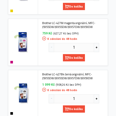
Do košíku
Brother LC-427M magenta originální, MFC-
J5955DW/J6955DW/J6957DW/J6959DW
759 Kč
(627,27 Kč bez DPH)
K odeslání do 48 hodin
Do košíku
Brother LC-427Bk černá originální, MFC-
J5955DW/J6955DW/J6957DW/J6959DW
1 099 Kč
(908,26 Kč bez DPH)
K odeslání do 48 hodin
Do košíku