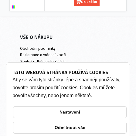
Do košíku
VŠE O NÁKUPU
Obchodní podmínky
Reklamace a vrácení zboží
Zpětný odběr vysloužilých
elektrozařízení
TATO WEBOVÁ STRÁNKA POUŽÍVÁ COOKIES
Prodejna a osobní odběr
Aby se vám tyto stránky lépe a snadněji používaly,
povolte prosím použití cookies. Cookies můžete
INFORMACE
povolit všechny, nebo jenom některé.
Výkup tonerů
Soukromí a cookies
Nastavení
Kontakty
Změnit nastavení cookies
Odmítnout vše