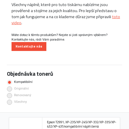
Všechny náplně, které pro tuto tiskárnu nabízíme jsou
prověřené a stojíme za jejich kvalitou. Pro lepší představu o
tom jak fungujeme a na co klademe důraz jsme připravili
toto
video
.
Máte dotaz k těmto produktům? Nejste si jisti správným výběrem?
Kontaktujte nás, rádi Vám poradíme.
Kontaktujte nás
Objednávka tonerů
Kompatibilní
Originální
Renovovaný
Všechny
Epson T2991, XP-235/XP-245/XP-332/XP-335/XP-
432/XP-435 kompatibilní náplň černá