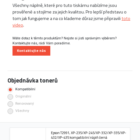
Všechny náplně, které pro tuto tiskárnu nabízíme jsou
prověřené a stojíme za jejich kvalitou. Pro lepší představu o
tom jak fungujeme a na co klademe důraz jsme připravili
toto
video
.
Máte dotaz k těmto produktům? Nejste si jisti správným výběrem?
Kontaktujte nás, rádi Vám poradíme.
Kontaktujte nás
Objednávka tonerů
Kompatibilní
Originální
Renovovaný
Všechny
Epson T2991, XP-235/XP-245/XP-332/XP-335/XP-
432/XP-435 kompatibilní náplň černá