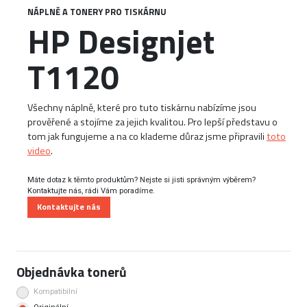
NÁPLNĚ A TONERY PRO TISKÁRNU
HP Designjet
T1120
Všechny náplně, které pro tuto tiskárnu nabízíme jsou
prověřené a stojíme za jejich kvalitou. Pro lepší představu o
tom jak fungujeme a na co klademe důraz jsme připravili
toto
video
.
Máte dotaz k těmto produktům? Nejste si jisti správným výběrem?
Kontaktujte nás, rádi Vám poradíme.
Kontaktujte nás
Objednávka tonerů
Kompatibilní