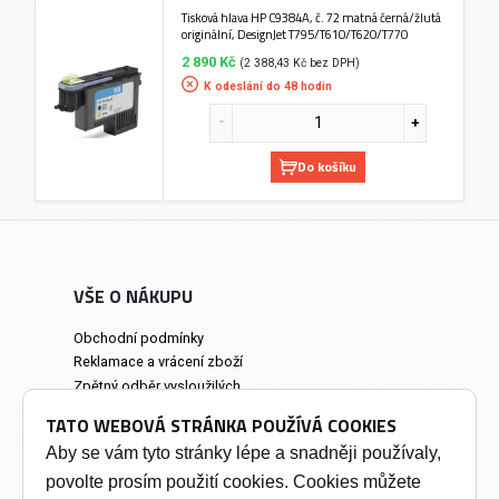
Tisková hlava HP C9384A, č. 72 matná černá/žlutá
originální, DesignJet T795/T610/T620/T770
2 890 Kč
(2 388,43 Kč bez DPH)
K odeslání do 48 hodin
Do košíku
VŠE O NÁKUPU
Obchodní podmínky
Reklamace a vrácení zboží
Zpětný odběr vysloužilých
elektrozařízení
TATO WEBOVÁ STRÁNKA POUŽÍVÁ COOKIES
Prodejna a osobní odběr
Aby se vám tyto stránky lépe a snadněji používaly,
povolte prosím použití cookies. Cookies můžete
INFORMACE