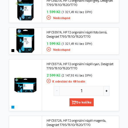
HP C9401A, HP 72 originální náplň grey, DesignJet
T795/T610/T620/T770
1 599 Kč
(1 321,49 Kč bez DPH)
Nedostupné
HP C9397A, HP 72 originální náplň foto černá,
DesignJet T795/T610/T620/T770
1 599 Kč
(1 321,49 Kč bez DPH)
Nedostupné
HP C9371A, HP 72 originální náplň cyan, DesignJet
T795/T610/T620/T770
2 599 Kč
(2 147,93 Kč bez DPH)
K odeslání do 48 hodin
Do košíku
HP C9372A, HP 72 originální náplň magenta,
DesignJet T795/T610/T620/T770