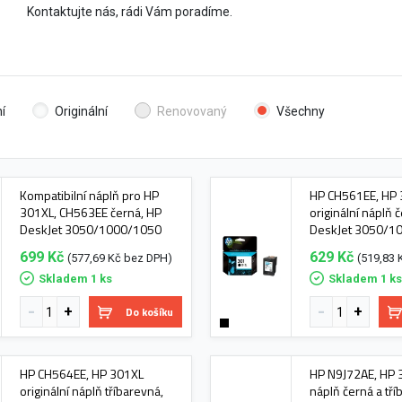
Kontaktujte nás, rádi Vám poradíme.
í
Originální
Renovovaný
Všechny
Kompatibilní náplň pro HP
HP CH561EE, HP
301XL, CH563EE černá, HP
originální náplň 
DeskJet 3050/1000/1050
DeskJet 3050/1
699 Kč
629 Kč
(577,69 Kč bez DPH)
(519,83 
Skladem 1 ks
Skladem 1 k
Do košíku
HP CH564EE, HP 301XL
HP N9J72AE, HP 3
originální náplň tříbarevná,
náplň černá a tří