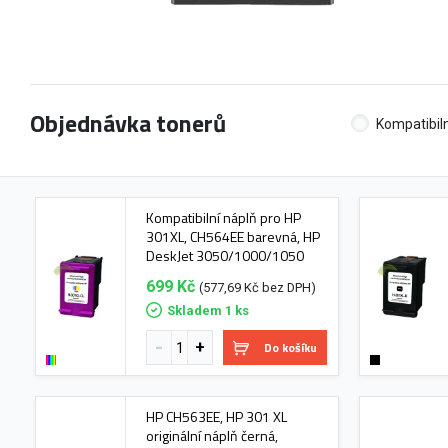
Objednávka tonerů
Kompatibiln
Kompatibilní náplň pro HP
301XL, CH564EE barevná, HP
DeskJet 3050/1000/1050
699 Kč
(577,69 Kč bez DPH)
Skladem 1 ks
Do košíku
HP CH563EE, HP 301 XL
originální náplň černá,