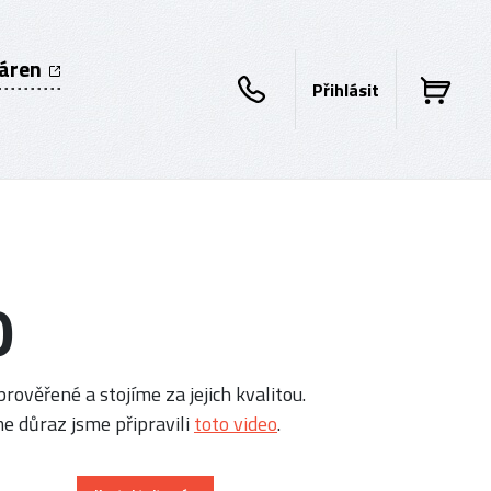
káren
Přihlásit
0
rověřené a stojíme za jejich kvalitou.
e důraz jsme připravili
toto video
.