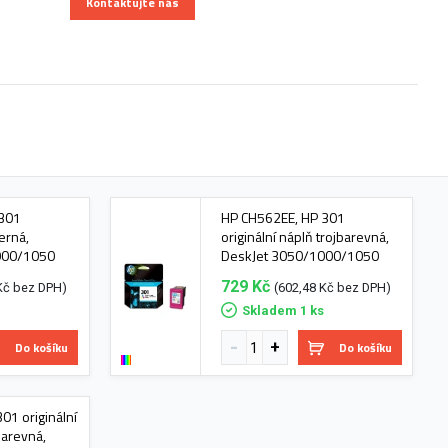
Kontaktujte nás
 301
HP CH562EE, HP 301
černá,
originální náplň trojbarevná,
000/1050
DeskJet 3050/1000/1050
729 Kč
Kč bez DPH)
(602,48 Kč bez DPH)
s
Skladem 1 ks
Do košíku
Do košíku
01 originální
barevná,