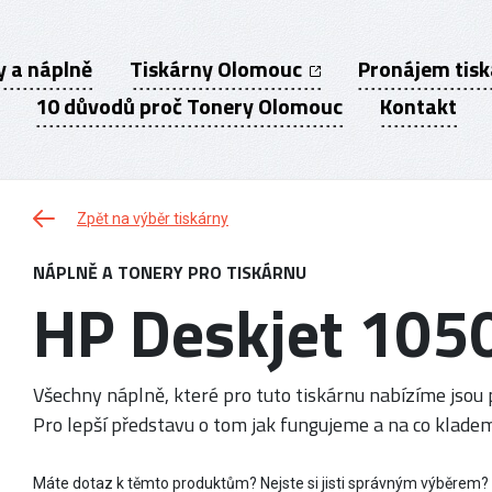
y a náplně
Tiskárny Olomouc
Pronájem tis
10 důvodů proč Tonery Olomouc
Kontakt
Zpět na výběr tiskárny
NÁPLNĚ A TONERY PRO TISKÁRNU
HP Deskjet 105
Všechny náplně, které pro tuto tiskárnu nabízíme jsou p
Pro lepší představu o tom jak fungujeme a na co kladem
Máte dotaz k těmto produktům? Nejste si jisti správným výběrem?