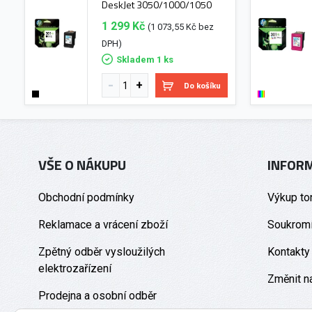
DeskJet 3050/1000/1050
1 299 Kč
(1 073,55 Kč bez
DPH)
Skladem 1 ks
Do košíku
VŠE O NÁKUPU
INFOR
Obchodní podmínky
Výkup to
Reklamace a vrácení zboží
Soukromí
Zpětný odběr vysloužilých
Kontakty
elektrozařízení
Změnit n
Prodejna a osobní odběr