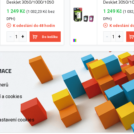
DeskJet 3050/1000/1050
DeskJet 3050/1
1 249 Kč
1 249 Kč
(1 032,23 Kč bez
(1 032
DPH)
DPH)
K odeslání do 48 hodin
K odeslání d
Do košíku
MACE
nerů
 a cookies
astavení cookies