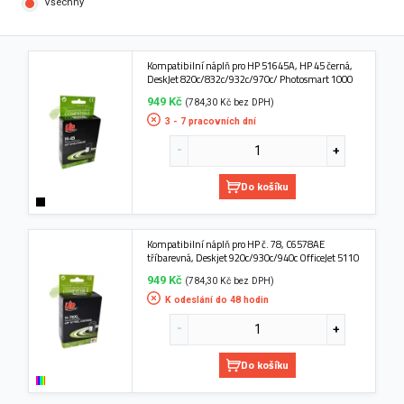
Všechny
Kompatibilní náplň pro HP 51645A, HP 45 černá,
DeskJet 820c/832c/932c/970c/ Photosmart 1000
949 Kč
(784,30 Kč bez DPH)
3 - 7 pracovních dní
Do košíku
Kompatibilní náplň pro HP č. 78, C6578AE
tříbarevná, Deskjet 920c/930c/940c OfficeJet 5110
949 Kč
(784,30 Kč bez DPH)
K odeslání do 48 hodin
Do košíku