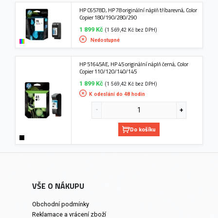
HP C6578D, HP 78 originální náplň tříbarevná, Color
Copier 180/190/280/290
1 899 Kč
(1 569,42 Kč bez DPH)
Nedostupné
HP 51645AE, HP 45 originální náplň černá, Color
Copier 110/120/140/145
1 899 Kč
(1 569,42 Kč bez DPH)
K odeslání do 48 hodin
Do košíku
VŠE O NÁKUPU
Obchodní podmínky
Reklamace a vrácení zboží