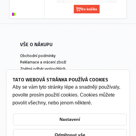
Do košíku
VŠE O NÁKUPU
Obchodní podmínky
Reklamace a vrácení zboží
Zpětný odběr vysloužilých
elektrozařízení
TATO WEBOVÁ STRÁNKA POUŽÍVÁ COOKIES
Prodejna a osobní odběr
Aby se vám tyto stránky lépe a snadněji používaly,
povolte prosím použití cookies. Cookies můžete
INFORMACE
povolit všechny, nebo jenom některé.
Výkup tonerů
Soukromí a cookies
Nastavení
Kontakty
Změnit nastavení cookies
Odmítnout vše