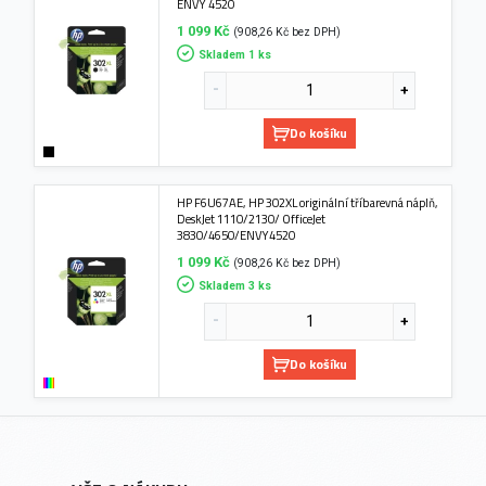
ENVY 4520
1 099 Kč
(908,26 Kč bez DPH)
Skladem 1 ks
Do košíku
HP F6U67AE, HP 302XL originální tříbarevná náplň,
DeskJet 1110/2130/ OfficeJet
3830/4650/ENVY4520
1 099 Kč
(908,26 Kč bez DPH)
Skladem 3 ks
Do košíku