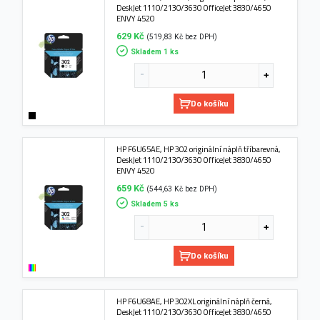
DeskJet 1110/2130/3630 OfficeJet 3830/4650
ENVY 4520
629 Kč
(519,83 Kč bez DPH)
Skladem 1 ks
Do košíku
HP F6U65AE, HP 302 originální náplň tříbarevná,
DeskJet 1110/2130/3630 OfficeJet 3830/4650
ENVY 4520
659 Kč
(544,63 Kč bez DPH)
Skladem 5 ks
Do košíku
HP F6U68AE, HP 302XL originální náplň černá,
DeskJet 1110/2130/3630 OfficeJet 3830/4650