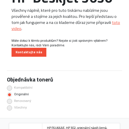
Všechny náplně, které pro tuto tiskárnu nabízíme jsou
prověřené a stojíme za jejich kvalitou. Pro lepší představu o
tom jak fungujeme a na co klademe důraz jsme připravili
toto
video
.
Máte dotaz k těmto produktům? Nejste si jisti správným výběrem?
Kontaktujte nás, rádi Vám poradíme.
Kontaktujte nás
Objednávka tonerů
Kompatibilní
Originální
Renovovaný
Všechny
HP F6U66AE, HP 302, originální náplň černá,