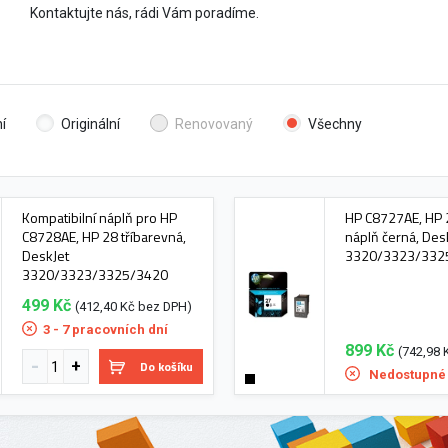
Kontaktujte nás, rádi Vám poradíme.
í
Originální
Renovovaný
Všechny
Kompatibilní náplň pro HP
HP C8727AE, HP 2
C8728AE, HP 28 tříbarevná,
náplň černá, Des
DeskJet
3320/3323/332
3320/3323/3325/3420
499 Kč
(412,40 Kč bez DPH)
3 - 7 pracovních dní
899 Kč
(742,98 
Do košíku
Nedostupné