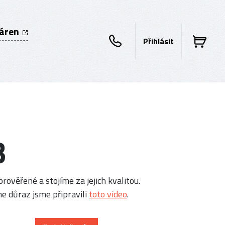
káren
Přihlásit
3
rověřené a stojíme za jejich kvalitou.
e důraz jsme připravili
toto video
.