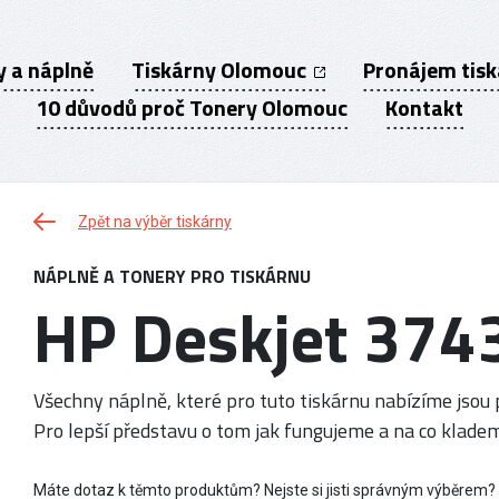
y a náplně
Tiskárny Olomouc
Pronájem tis
10 důvodů proč Tonery Olomouc
Kontakt
Zpět na výběr tiskárny
NÁPLNĚ A TONERY PRO TISKÁRNU
HP Deskjet 374
Všechny náplně, které pro tuto tiskárnu nabízíme jsou p
Pro lepší představu o tom jak fungujeme a na co kladem
Máte dotaz k těmto produktům? Nejste si jisti správným výběrem?