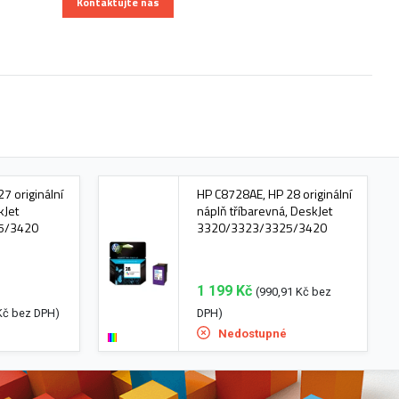
Kontaktujte nás
7 originální
HP C8728AE, HP 28 originální
kJet
náplň tříbarevná, DeskJet
5/3420
3320/3323/3325/3420
1 199 Kč
(990,91 Kč bez
Kč bez DPH)
DPH)
Nedostupné