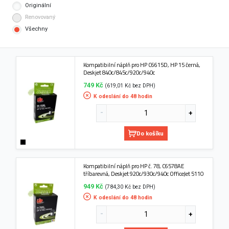
Originální
Renovovaný
Všechny
Kompatibilní náplň pro HP C6615D, HP 15 černá,
Deskjet 840c/845c/920c/940c
749 Kč
(619,01 Kč bez DPH)
K odeslání do 48 hodin
Do košíku
Kompatibilní náplň pro HP č. 78, C6578AE
tříbarevná, Deskjet 920c/930c/940c OfficeJet 5110
949 Kč
(784,30 Kč bez DPH)
K odeslání do 48 hodin