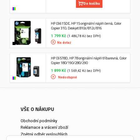
Do košíku
HP C6615DE, HP 15 originální náplň černá, Color
Copier 310, Deskjet 810c/812c/816
1 799 Kč
(1 486,78 Kč bez DPH)
Na dotaz
HP C6578D, HP 78 originální náplň tříbarevná, Color
Copier 180/190/280/290
1 899 Kč
(1 569,42 Kč bez DPH)
Nedostupné
VŠE O NÁKUPU
Obchodní podmínky
Reklamace a vrácení zboží
Zpětný odběr vysloužilých