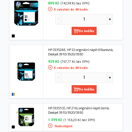
899 Kč
(742,98 Kč bez DPH)
K odeslání do 48 hodin
Do košíku
HP C9352AE, HP 22 originální náplň tříbarevná,
Deskjet 3910/3920/3930
929 Kč
(767,77 Kč bez DPH)
K odeslání do 48 hodin
Do košíku
HP C9351CE, HP 21XL originální náplň černá,
Deskjet 3910/3920/3930
1 399 Kč
(1 156,20 Kč bez DPH)
Nedostupné