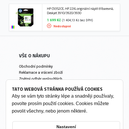
HP C9352CE, HP 22XL originální náplň tříbarevná,
Deskjet 3910/3920/3930
1 699 Kč
(1 404,13 Kč bez DPH)
Nedostupné
VŠE O NÁKUPU
Obchodní podmínky
Reklamace a vrácení zboží
Zpětný odběr vysloužilých
elektrozařízení
TATO WEBOVÁ STRÁNKA POUŽÍVÁ COOKIES
Prodejna a osobní odběr
Aby se vám tyto stránky lépe a snadněji používaly,
povolte prosím použití cookies. Cookies můžete
INFORMACE
povolit všechny, nebo jenom některé.
Výkup tonerů
Soukromí a cookies
Nastavení