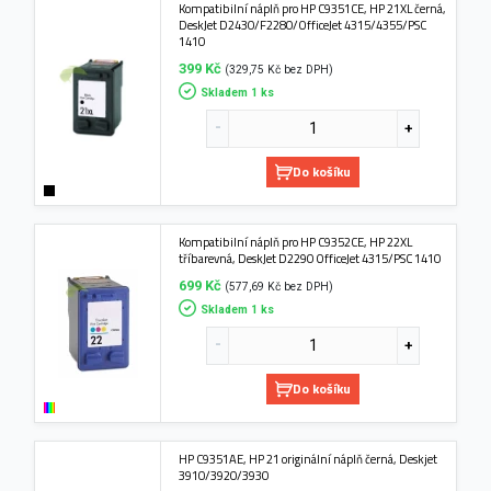
Kompatibilní náplň pro HP C9351CE, HP 21XL černá,
DeskJet D2430/F2280/OfficeJet 4315/4355/PSC
1410
399 Kč
(329,75 Kč bez DPH)
Skladem 1 ks
Do košíku
Kompatibilní náplň pro HP C9352CE, HP 22XL
tříbarevná, DeskJet D2290 OfficeJet 4315/PSC 1410
699 Kč
(577,69 Kč bez DPH)
Skladem 1 ks
Do košíku
HP C9351AE, HP 21 originální náplň černá, Deskjet
3910/3920/3930