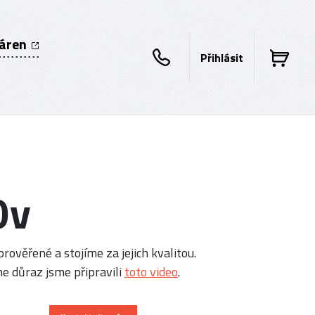
káren
Přihlásit
0v
rověřené a stojíme za jejich kvalitou.
e důraz jsme připravili
toto video
.