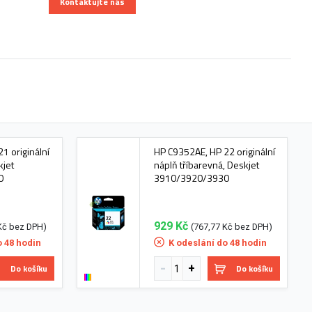
Kontaktujte nás
1 originální
HP C9352AE, HP 22 originální
kjet
náplň tříbarevná, Deskjet
0
3910/3920/3930
929 Kč
Kč bez DPH)
(767,77 Kč bez DPH)
o 48 hodin
K odeslání do 48 hodin
Do košíku
Do košíku