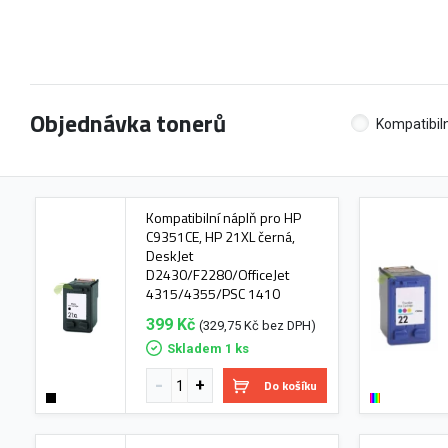
Objednávka tonerů
Kompatibiln
Kompatibilní náplň pro HP
C9351CE, HP 21XL černá,
DeskJet
D2430/F2280/OfficeJet
4315/4355/PSC 1410
399 Kč
(329,75 Kč bez DPH)
Skladem 1 ks
Do košíku