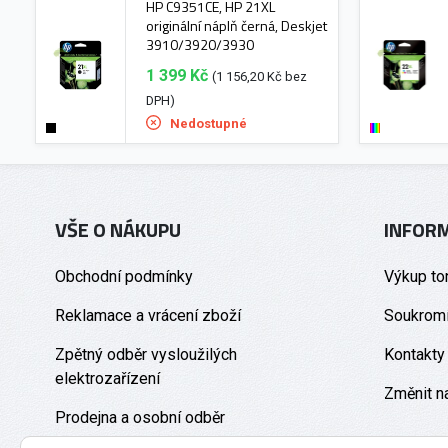
HP C9351CE, HP 21XL
originální náplň černá, Deskjet
3910/3920/3930
1 399 Kč
(1 156,20 Kč bez
DPH)
Nedostupné
VŠE O NÁKUPU
INFOR
Obchodní podmínky
Výkup to
Reklamace a vrácení zboží
Soukromí
Zpětný odběr vysloužilých
Kontakty
elektrozařízení
Změnit n
Prodejna a osobní odběr