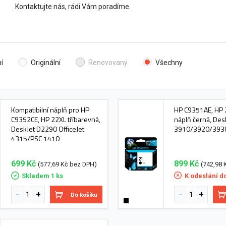
Kontaktujte nás, rádi Vám poradíme.
í
Originální
Renovovaný
Všechny
Kompatibilní náplň pro HP
HP C9351AE, HP 2
C9352CE, HP 22XL tříbarevná,
náplň černá, Des
DeskJet D2290 OfficeJet
3910/3920/393
4315/PSC 1410
699 Kč
899 Kč
(577,69 Kč bez DPH)
(742,98 
Skladem 1 ks
K odeslání d
Do košíku