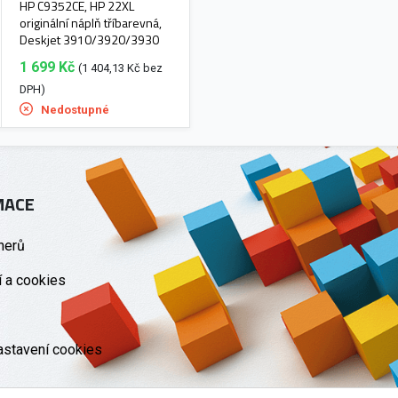
HP C9352CE, HP 22XL
originální náplň tříbarevná,
Deskjet 3910/3920/3930
1 699 Kč
(1 404,13 Kč bez
DPH)
Nedostupné
MACE
nerů
 a cookies
astavení cookies