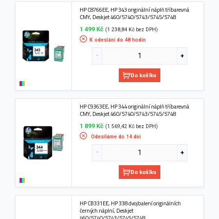
HP C8766EE, HP 343 originální náplň tříbarevná
CMY, Deskjet 460/5740/5743/5745/5748
1 499 Kč
(1 238,84 Kč bez DPH)
K odeslání do 48 hodin
Do košíku
HP C9363EE, HP 344 originální náplň tříbarevná
CMY, Deskjet 460/5740/5743/5745/5748
1 899 Kč
(1 569,42 Kč bez DPH)
Odesíláme do 14 dní
Do košíku
HP CB331EE, HP 338 dvojbalení originálních
černých náplní, Deskjet
460/5740/5743/5745/5748