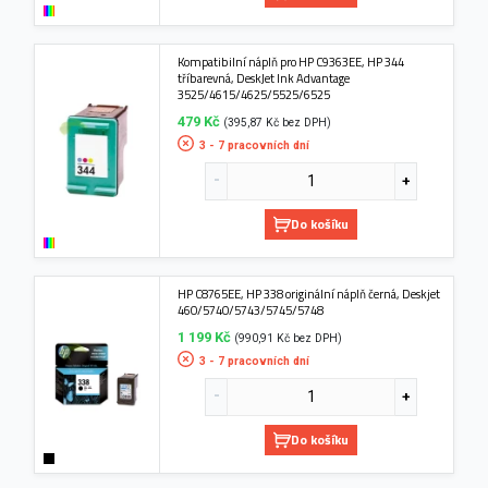
Kompatibilní náplň pro HP C9363EE, HP 344
tříbarevná, DeskJet Ink Advantage
3525/4615/4625/5525/6525
479 Kč
(395,87 Kč bez DPH)
3 - 7 pracovních dní
Do košíku
HP C8765EE, HP 338 originální náplň černá, Deskjet
460/5740/5743/5745/5748
1 199 Kč
(990,91 Kč bez DPH)
3 - 7 pracovních dní
Do košíku