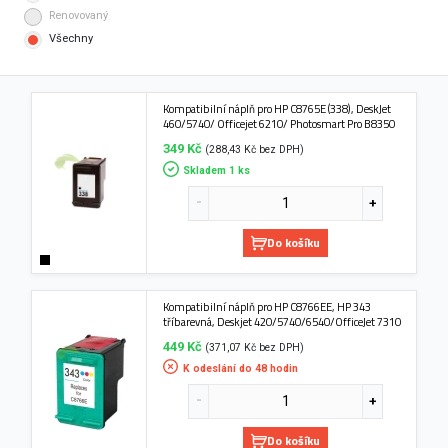
Renovovaný
Všechny
Kompatibilní náplň pro HP C8765E (338), DeskJet
460/5740/ Officejet 6210/ Photosmart Pro B8350
349 Kč
(288,43 Kč bez DPH)
Skladem 1 ks
Do košíku
Kompatibilní náplň pro HP C8766EE, HP 343
tříbarevná, Deskjet 420/5740/6540/OfficeJet 7310
449 Kč
(371,07 Kč bez DPH)
K odeslání do 48 hodin
Do košíku