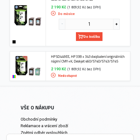
2 190 Kč
(1 809,92 Kč bez DPH)
Do měsíce
Do košíku
HP SD449EE, HP 338 + 343 dvojbalení originálních
náplní CMY+K, Deskjet 460/5740/5743/5745
2 190 Kč
(1 809,92 Kč bez DPH)
Nedostupné
VŠE O NÁKUPU
Obchodní podmínky
Reklamace a vrácení zboží
Zpětný odběr vysloužilých
elektrozařízení