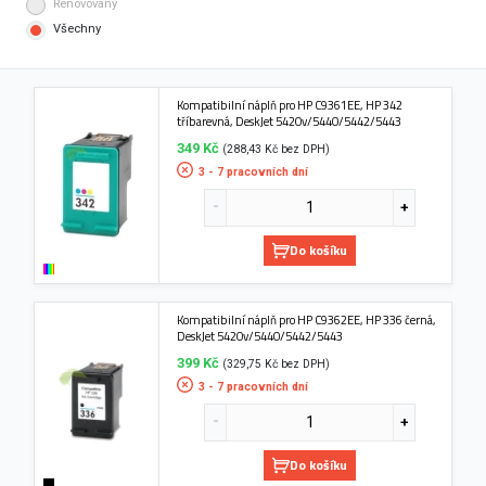
Renovovaný
Všechny
Kompatibilní náplň pro HP C9361EE, HP 342
tříbarevná, DeskJet 5420v/5440/5442/5443
349 Kč
(288,43 Kč bez DPH)
3 - 7 pracovních dní
Do košíku
Kompatibilní náplň pro HP C9362EE, HP 336 černá,
DeskJet 5420v/5440/5442/5443
399 Kč
(329,75 Kč bez DPH)
3 - 7 pracovních dní
Do košíku