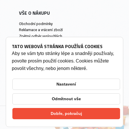
VŠE O NÁKUPU
Obchodní podmínky
Reklamace a vrácení zboží
Zpětný odběr vysloužilých
elektrozařízení
TATO WEBOVÁ STRÁNKA POUŽÍVÁ COOKIES
Prodejna a osobní odběr
Aby se vám tyto stránky lépe a snadněji používaly,
povolte prosím použití cookies. Cookies můžete
INFORMACE
povolit všechny, nebo jenom některé.
Výkup tonerů
Soukromí a cookies
Nastavení
Kontakty
Změnit nastavení cookies
Odmítnout vše
Dobře, pokračuj
2026 © Tonery Olomouc - Tonery do tiskáren
vytvořil