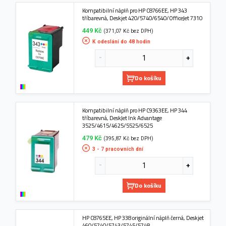
Kompatibilní náplň pro HP C8766EE, HP 343
tříbarevná, Deskjet 420/5740/6540/OfficeJet 7310
449 Kč
(371,07 Kč bez DPH)
K odeslání do 48 hodin
Do košíku
Kompatibilní náplň pro HP C9363EE, HP 344
tříbarevná, DeskJet Ink Advantage
3525/4615/4625/5525/6525
479 Kč
(395,87 Kč bez DPH)
3 - 7 pracovních dní
Do košíku
HP C8765EE, HP 338 originální náplň černá, Deskjet
460/5740/5743/5745/5748