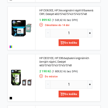
HP C9363EE, HP 344 originální náplň tříbarevná
CMY, Deskjet 460/5740/5743/5745/5748
1 899 Kč
(1 569,42 Kč bez DPH)
Odesíláme do 14 dní
Do košíku
HP CB331EE, HP 338 dvojbalení originálních
černých náplní, Deskjet
460/5740/5743/5745/5748
2 190 Kč
(1 809,92 Kč bez DPH)
Do měsíce
Do košíku