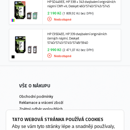
HP SD449EE, HP 338 + 343 dvojbalení originálních
náplní CMY+K, Deskjet 460/5740/5743/5745
2 190 Kč
(1 809,92 Kč bez DPH)
Nedostupné
HP C9504EE, HP 339 dvojbalení originálních
černých náplní, Deskjet
5740/5743/5745/5748/5940
2 990 Kč
(2 471,07 Kč bez DPH)
Nedostupné
VŠE O NÁKUPU
Obchodní podmínky
Reklamace a vrácení zboží
Zpětný odběr vysloužilých
elektrozařízení
TATO WEBOVÁ STRÁNKA POUŽÍVÁ COOKIES
Prodejna a osobní odběr
Aby se vám tyto stránky lépe a snadněji používaly,