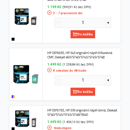
1 199 Kč
(990,91 Kč bez DPH)
3 - 7 pracovních dní
Do košíku
HP C8766EE, HP 343 originální náplň tříbarevná
CMY, Deskjet 460/5740/5743/5745/5748
1 499 Kč
(1 238,84 Kč bez DPH)
K odeslání do 48 hodin
Do košíku
HP C8767EE, HP 339 originální náplň černá, Deskjet
5740/5743/5745/5748/5940
1 699 Kč
(1 404,13 Kč bez DPH)
Nedostupné