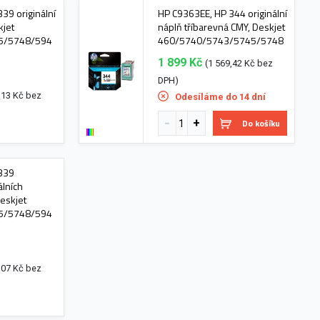
39 originální
HP C9363EE, HP 344 originální
kjet
náplň tříbarevná CMY, Deskjet
5/5748/594
460/5740/5743/5745/5748
1 899 Kč
(1 569,42 Kč bez
DPH)
,13 Kč bez
Odesíláme do 14 dní
Do košíku
339
álních
Deskjet
5/5748/594
,07 Kč bez