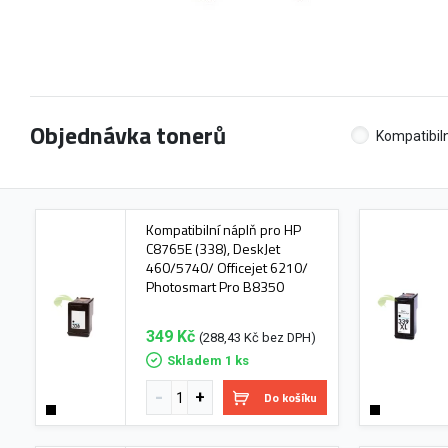
Objednávka tonerů
Kompatibiln
Kompatibilní náplň pro HP
C8765E (338), DeskJet
460/5740/ Officejet 6210/
Photosmart Pro B8350
349 Kč
(288,43 Kč bez DPH)
Skladem 1 ks
Do košíku