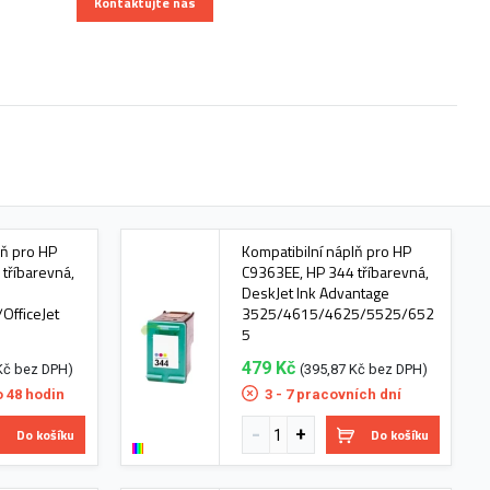
Kontaktujte nás
lň pro HP
Kompatibilní náplň pro HP
tříbarevná,
C9363EE, HP 344 tříbarevná,
DeskJet Ink Advantage
fficeJet
3525/4615/4625/5525/652
5
479 Kč
Kč bez DPH)
(395,87 Kč bez DPH)
o 48 hodin
3 - 7 pracovních dní
Do košíku
Do košíku