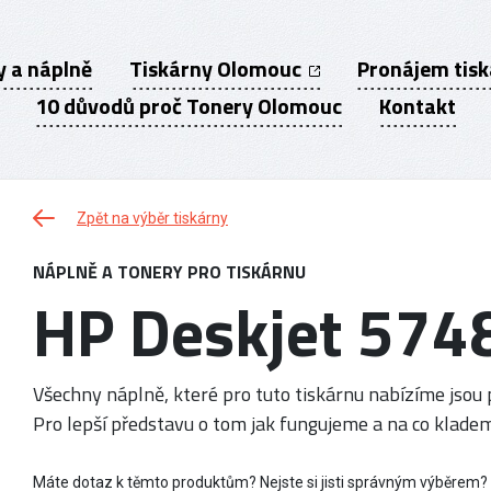
y a náplně
Tiskárny Olomouc
Pronájem tis
10 důvodů proč Tonery Olomouc
Kontakt
Zpět na výběr tiskárny
NÁPLNĚ A TONERY PRO TISKÁRNU
HP Deskjet 574
Všechny náplně, které pro tuto tiskárnu nabízíme jsou p
Pro lepší představu o tom jak fungujeme a na co kladem
Máte dotaz k těmto produktům? Nejste si jisti správným výběrem?