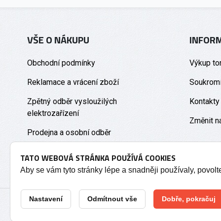
VŠE O NÁKUPU
INFOR
Obchodní podmínky
Výkup to
Reklamace a vrácení zboží
Soukromí
Zpětný odběr vysloužilých
Kontakty
elektrozařízení
Změnit n
Prodejna a osobní odběr
TATO WEBOVÁ STRÁNKA POUŽÍVÁ COOKIES
Aby se vám tyto stránky lépe a snadněji používaly, povol
Nastavení
Odmítnout vše
Dobře, pokračuj
2026 © Tonery Olomouc - Tonery do tiskáren