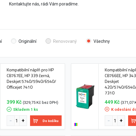
Kontaktujte nás, rádi Vám poradíme.
í
Originální
Renovovaný
Všechny
Kompatibilní náplň pro HP
Kompatibilní náp
C8767EE, HP 339 černá,
C8766EE, HP 343 
Deskjet 5740/5940/6540/
Deskjet
Officejet 7410
420/5740/6540/O
7310
399 Kč
449 Kč
(329,75 Kč bez DPH)
(371,07 
Skladem 1 ks
K odeslání d
Do košíku