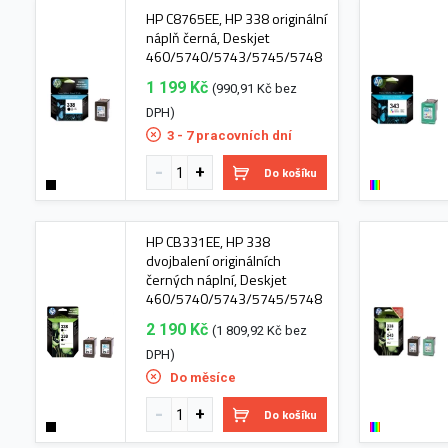
HP C8765EE, HP 338 originální
náplň černá, Deskjet
460/5740/5743/5745/5748
1 199 Kč
(990,91 Kč bez
DPH)
3 - 7 pracovních dní
Do košíku
HP CB331EE, HP 338
dvojbalení originálních
černých náplní, Deskjet
460/5740/5743/5745/5748
2 190 Kč
(1 809,92 Kč bez
DPH)
Do měsíce
Do košíku