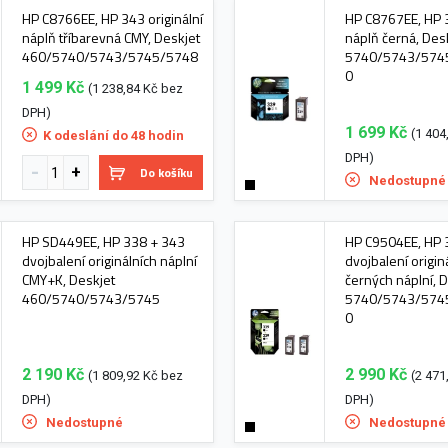
HP C8766EE, HP 343 originální
HP C8767EE, HP 3
náplň tříbarevná CMY, Deskjet
náplň černá, Des
460/5740/5743/5745/5748
5740/5743/574
0
1 499 Kč
(1 238,84 Kč bez
DPH)
1 699 Kč
(1 404
K odeslání do 48 hodin
DPH)
Do košíku
Nedostupné
HP SD449EE, HP 338 + 343
HP C9504EE, HP 
dvojbalení originálních náplní
dvojbalení origin
CMY+K, Deskjet
černých náplní, 
460/5740/5743/5745
5740/5743/574
0
2 190 Kč
2 990 Kč
(1 809,92 Kč bez
(2 471
DPH)
DPH)
Nedostupné
Nedostupné