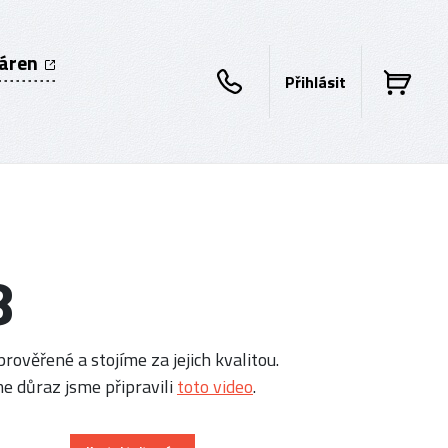
káren
Přihlásit
8
rověřené a stojíme za jejich kvalitou.
e důraz jsme připravili
toto video
.