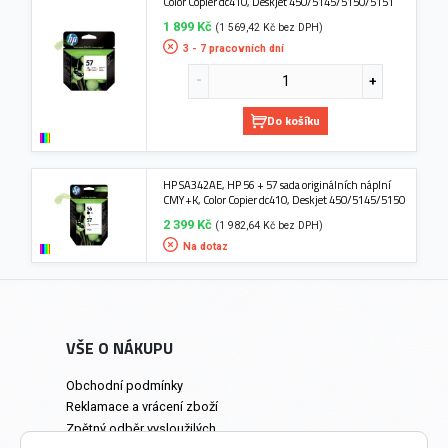
Color Copier dc410, Deskjet 450/5145/5150/5151
1 899 Kč
(1 569,42 Kč bez DPH)
3 - 7 pracovních dní
Do košíku
HP SA342AE, HP 56 + 57 sada originálních náplní
CMY+K, Color Copier dc410, Deskjet 450/5145/5150
2 399 Kč
(1 982,64 Kč bez DPH)
Na dotaz
VŠE O NÁKUPU
Obchodní podmínky
Reklamace a vrácení zboží
Zpětný odběr vysloužilých
elektrozařízení