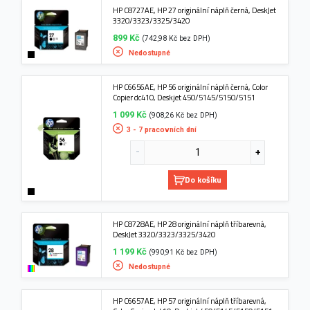
HP C8727AE, HP 27 originální náplň černá, DeskJet
3320/3323/3325/3420
899 Kč
(742,98 Kč bez DPH)
Nedostupné
HP C6656AE, HP 56 originální náplň černá, Color
Copier dc410, Deskjet 450/5145/5150/5151
1 099 Kč
(908,26 Kč bez DPH)
3 - 7 pracovních dní
Do košíku
HP C8728AE, HP 28 originální náplň tříbarevná,
DeskJet 3320/3323/3325/3420
1 199 Kč
(990,91 Kč bez DPH)
Nedostupné
HP C6657AE, HP 57 originální náplň tříbarevná,