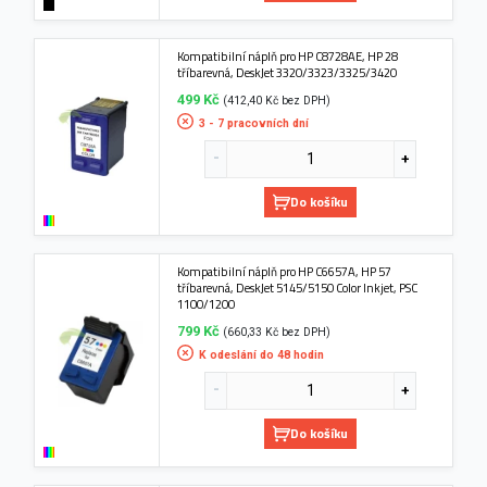
Kompatibilní náplň pro HP C8728AE, HP 28
tříbarevná, DeskJet 3320/3323/3325/3420
499 Kč
(412,40 Kč bez DPH)
3 - 7 pracovních dní
Do košíku
Kompatibilní náplň pro HP C6657A, HP 57
tříbarevná, DeskJet 5145/5150 Color Inkjet, PSC
1100/1200
799 Kč
(660,33 Kč bez DPH)
K odeslání do 48 hodin
Do košíku