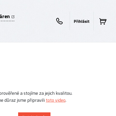
káren
Přihlásit
rověřené a stojíme za jejich kvalitou.
e důraz jsme připravili
toto video
.