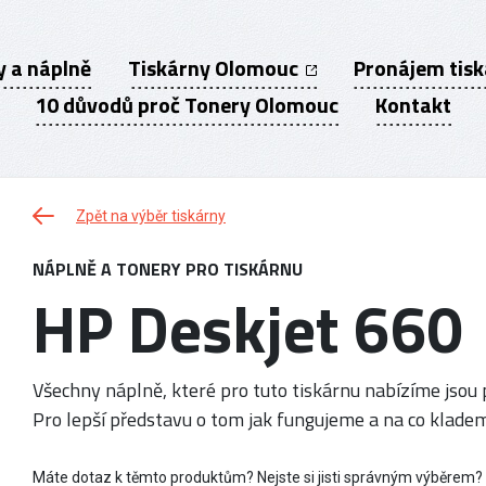
y a náplně
Tiskárny Olomouc
Pronájem tis
10 důvodů proč Tonery Olomouc
Kontakt
Zpět na výběr tiskárny
NÁPLNĚ A TONERY PRO TISKÁRNU
HP Deskjet 660
Všechny náplně, které pro tuto tiskárnu nabízíme jsou p
Pro lepší představu o tom jak fungujeme a na co kladem
Máte dotaz k těmto produktům? Nejste si jisti správným výběrem?