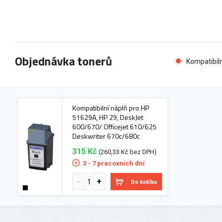
Objednávka tonerů
Kompatibiln
Kompatibilní náplň pro HP
51629A, HP 29, DeskJet
600/670/ Officejet 610/625
Deskwriter 670c/680c
315 Kč
(260,33 Kč bez DPH)
3 - 7 pracovních dní
Do košíku