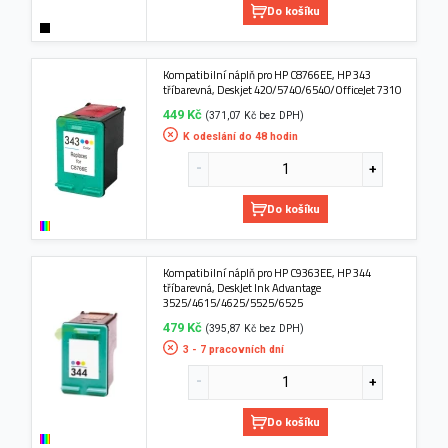
Do košíku
Kompatibilní náplň pro HP C8766EE, HP 343
tříbarevná, Deskjet 420/5740/6540/OfficeJet 7310
449 Kč
(371,07 Kč bez DPH)
K odeslání do 48 hodin
Do košíku
Kompatibilní náplň pro HP C9363EE, HP 344
tříbarevná, DeskJet Ink Advantage
3525/4615/4625/5525/6525
479 Kč
(395,87 Kč bez DPH)
3 - 7 pracovních dní
Do košíku