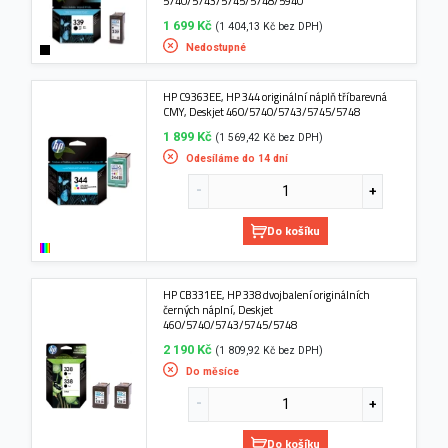
5740/5743/5745/5748/5940
1 699 Kč
(1 404,13 Kč bez DPH)
Nedostupné
HP C9363EE, HP 344 originální náplň tříbarevná
CMY, Deskjet 460/5740/5743/5745/5748
1 899 Kč
(1 569,42 Kč bez DPH)
Odesíláme do 14 dní
Do košíku
HP CB331EE, HP 338 dvojbalení originálních
černých náplní, Deskjet
460/5740/5743/5745/5748
2 190 Kč
(1 809,92 Kč bez DPH)
Do měsíce
Do košíku