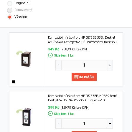
Originální
Renovovaný
Všechny
Kompatibilní náplň pro HP C8765E (338), DeskJet
460/5740/ Officejet 6210/ Photosmart Pro B8350
349 Kč
(288,43 Kč bez DPH)
Skladem 1 ks
Do košíku
Kompatibilní náplň pro HP C8767EE, HP 339 černá,
Deskjet 5740/5940/6540/ Officejet 7410
399 Kč
(329,75 Kč bez DPH)
Skladem 1 ks