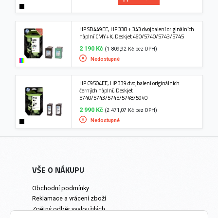
HP SD449EE, HP 338 + 343 dvojbalení originálních
náplní CMY+K, Deskjet 460/5740/5743/5745
2 190 Kč
(1 809,92 Kč bez DPH)
Nedostupné
HP C9504EE, HP 339 dvojbalení originálních
černých náplní, Deskjet
5740/5743/5745/5748/5940
2 990 Kč
(2 471,07 Kč bez DPH)
Nedostupné
VŠE O NÁKUPU
Obchodní podmínky
Reklamace a vrácení zboží
Zpětný odběr vysloužilých