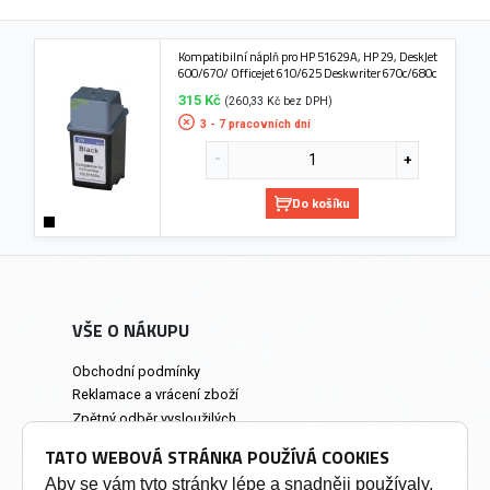
Kompatibilní náplň pro HP 51629A, HP 29, DeskJet
600/670/ Officejet 610/625 Deskwriter 670c/680c
315 Kč
(260,33 Kč bez DPH)
3 - 7 pracovních dní
Do košíku
VŠE O NÁKUPU
Obchodní podmínky
Reklamace a vrácení zboží
Zpětný odběr vysloužilých
elektrozařízení
TATO WEBOVÁ STRÁNKA POUŽÍVÁ COOKIES
Prodejna a osobní odběr
Aby se vám tyto stránky lépe a snadněji používaly,