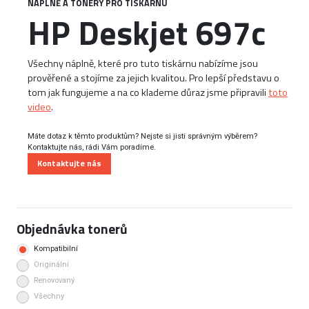
NÁPLNĚ A TONERY PRO TISKÁRNU
HP Deskjet 697c
Všechny náplně, které pro tuto tiskárnu nabízíme jsou
prověřené a stojíme za jejich kvalitou. Pro lepší představu o
tom jak fungujeme a na co klademe důraz jsme připravili
toto
video
.
Máte dotaz k těmto produktům? Nejste si jisti správným výběrem?
Kontaktujte nás, rádi Vám poradíme.
Kontaktujte nás
Objednávka tonerů
Kompatibilní
Originální
Renovovaný
Všechny