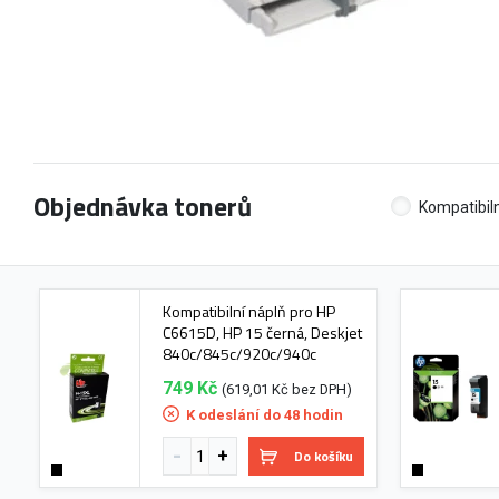
Objednávka tonerů
Kompatibiln
Kompatibilní náplň pro HP
C6615D, HP 15 černá, Deskjet
840c/845c/920c/940c
749 Kč
(619,01 Kč bez DPH)
K odeslání do 48 hodin
Do košíku