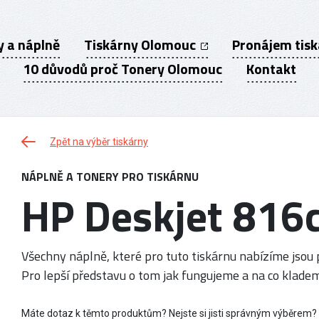
y a náplně
Tiskárny Olomouc
Pronájem tis
10 důvodů proč Tonery Olomouc
Kontakt
Zpět na výběr tiskárny
NÁPLNĚ A TONERY PRO TISKÁRNU
HP Deskjet 816
Všechny náplně, které pro tuto tiskárnu nabízíme jsou p
Pro lepší představu o tom jak fungujeme a na co kladem
Máte dotaz k těmto produktům? Nejste si jisti správným výběrem?