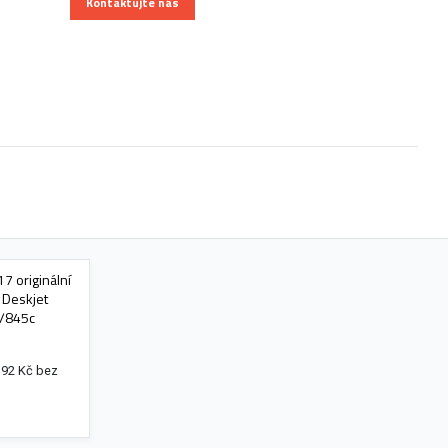
Kontaktujte nás
7 originální
, Deskjet
/845c
,92 Kč bez