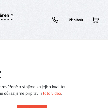
káren
Přihlásit
c
rověřené a stojíme za jejich kvalitou.
e důraz jsme připravili
toto video
.