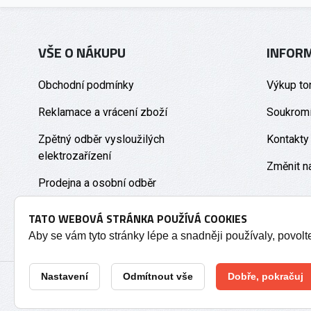
VŠE O NÁKUPU
INFOR
Obchodní podmínky
Výkup to
Reklamace a vrácení zboží
Soukromí
Zpětný odběr vysloužilých
Kontakty
elektrozařízení
Změnit n
Prodejna a osobní odběr
TATO WEBOVÁ STRÁNKA POUŽÍVÁ COOKIES
Aby se vám tyto stránky lépe a snadněji používaly, povol
Nastavení
Odmítnout vše
Dobře, pokračuj
2026 © Tonery Olomouc - Tonery do tiskáren