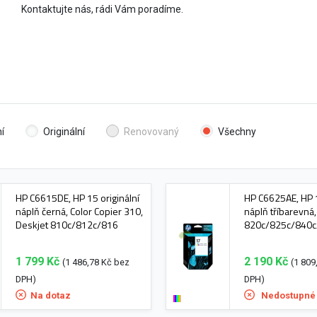
Kontaktujte nás, rádi Vám poradíme.
í
Originální
Renovovaný
Všechny
HP C6615DE, HP 15 originální
HP C6625AE, HP 1
náplň černá, Color Copier 310,
náplň tříbarevná
Deskjet 810c/812c/816
820c/825c/840c
1 799 Kč
2 190 Kč
(1 486,78 Kč bez
(1 809
DPH)
DPH)
Na dotaz
Nedostupné