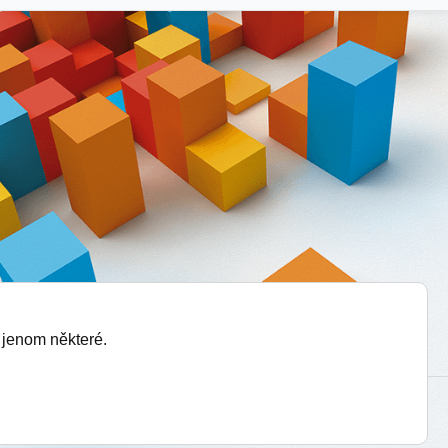
 jenom některé.
vytvořil