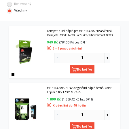
Renovovaný
Všechny
Kompatibilní náplň pro HP 51645A, HP 45 černá,
DeskJet 820c/832c/932c/970c/ Photosmart 1000
949 Kč
(784,30 Kč bez DPH)
3 - 7 pracovních dní
Do košíku
HP 51645AE, HP 45 originální náplň černá, Color
Copier 110/120/140/145
1 899 Kč
(1 569,42 Kč bez DPH)
K odeslání do 48 hodin
Do košíku