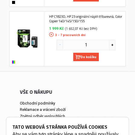
HP C1823D, HP 23 originální náplň tříbarevná, Color
Copier 140/145/150/155
1 999 Kč
(1 652,07 Kč bez DPH)
3 - 7 pracovních dní
Do košíku
VŠE O NÁKUPU
Obchodní podmínky
Reklamace a vrácení zboží
Zpětný odběr vysloužilých
elektrozařízení
TATO WEBOVÁ STRÁNKA POUŽÍVÁ COOKIES
Prodejna a osobní odběr
Aby se vám tyto stránky lépe a snadněji používaly,