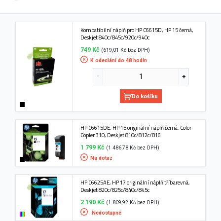
Kompatibilní náplň pro HP C6615D, HP 15 černá,
Deskjet 840c/845c/920c/940c
749 Kč
(619,01 Kč bez DPH)
K odeslání do 48 hodin
Do košíku
HP C6615DE, HP 15 originální náplň černá, Color
Copier 310, Deskjet 810c/812c/816
1 799 Kč
(1 486,78 Kč bez DPH)
Na dotaz
HP C6625AE, HP 17 originální náplň tříbarevná,
Deskjet 820c/825c/840c/845c
2 190 Kč
(1 809,92 Kč bez DPH)
Nedostupné