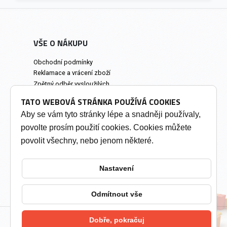
VŠE O NÁKUPU
Obchodní podmínky
Reklamace a vrácení zboží
Zpětný odběr vysloužilých
elektrozařízení
TATO WEBOVÁ STRÁNKA POUŽÍVÁ COOKIES
Prodejna a osobní odběr
Aby se vám tyto stránky lépe a snadněji používaly,
povolte prosím použití cookies. Cookies můžete
INFORMACE
povolit všechny, nebo jenom některé.
Výkup tonerů
Soukromí a cookies
Nastavení
Kontakty
Změnit nastavení cookies
Odmítnout vše
Dobře, pokračuj
2026 © Tonery Olomouc - Tonery do tiskáren