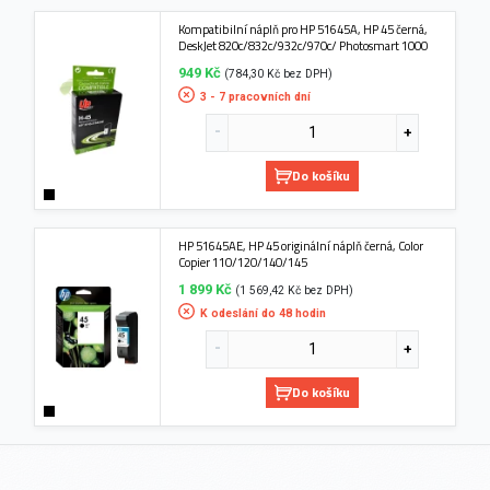
Kompatibilní náplň pro HP 51645A, HP 45 černá,
DeskJet 820c/832c/932c/970c/ Photosmart 1000
949 Kč
(784,30 Kč bez DPH)
3 - 7 pracovních dní
Do košíku
HP 51645AE, HP 45 originální náplň černá, Color
Copier 110/120/140/145
1 899 Kč
(1 569,42 Kč bez DPH)
K odeslání do 48 hodin
Do košíku