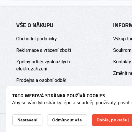
VŠE O NÁKUPU
INFOR
Obchodní podmínky
Výkup to
Reklamace a vrácení zboží
Soukromí
Zpětný odběr vysloužilých
Kontakty
elektrozařízení
Změnit n
Prodejna a osobní odběr
TATO WEBOVÁ STRÁNKA POUŽÍVÁ COOKIES
Aby se vám tyto stránky lépe a snadněji používaly, povol
Nastavení
Odmítnout vše
Dobře, pokračuj
2026 © Tonery Olomouc - Tonery do tiskáren