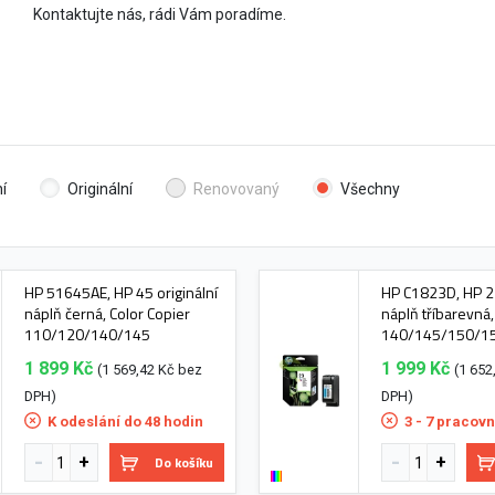
Kontaktujte nás, rádi Vám poradíme.
í
Originální
Renovovaný
Všechny
HP 51645AE, HP 45 originální
HP C1823D, HP 23
náplň černá, Color Copier
náplň tříbarevná,
110/120/140/145
140/145/150/1
1 899 Kč
1 999 Kč
(1 569,42 Kč bez
(1 652
DPH)
DPH)
K odeslání do 48 hodin
3 - 7 pracovn
Do košíku