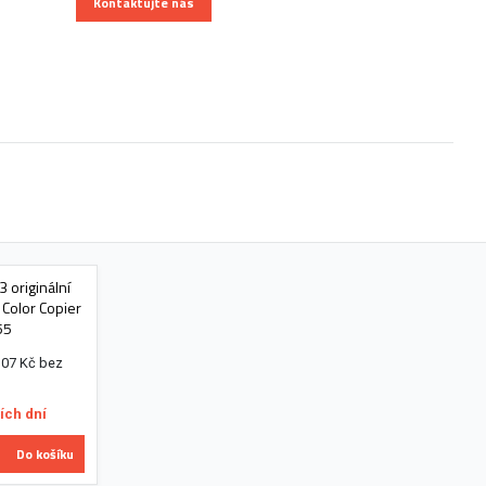
Kontaktujte nás
 originální
 Color Copier
55
,07 Kč bez
ích dní
Do košíku