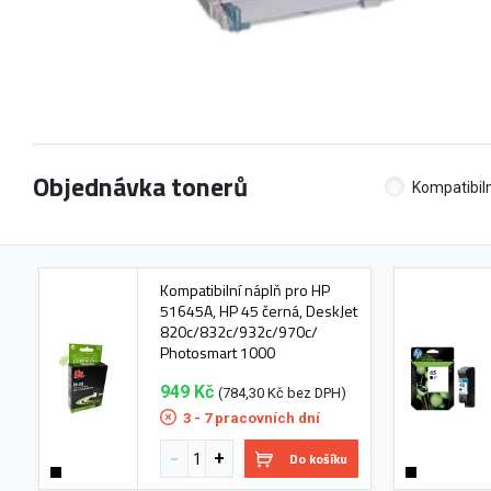
Objednávka tonerů
Kompatibiln
Kompatibilní náplň pro HP
51645A, HP 45 černá, DeskJet
820c/832c/932c/970c/
Photosmart 1000
949 Kč
(784,30 Kč bez DPH)
3 - 7 pracovních dní
Do košíku