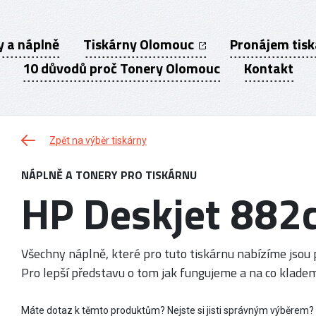
y a náplně
Tiskárny Olomouc
Pronájem tis
10 důvodů proč Tonery Olomouc
Kontakt
Zpět na výběr tiskárny
NÁPLNĚ A TONERY PRO TISKÁRNU
HP Deskjet 882
Všechny náplně, které pro tuto tiskárnu nabízíme jsou p
Pro lepší představu o tom jak fungujeme a na co kladem
Máte dotaz k těmto produktům? Nejste si jisti správným výběrem?