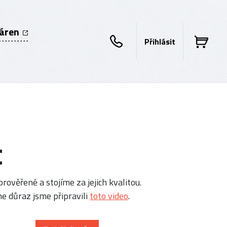
káren
Přihlásit
c
rověřené a stojíme za jejich kvalitou.
e důraz jsme připravili
toto video
.