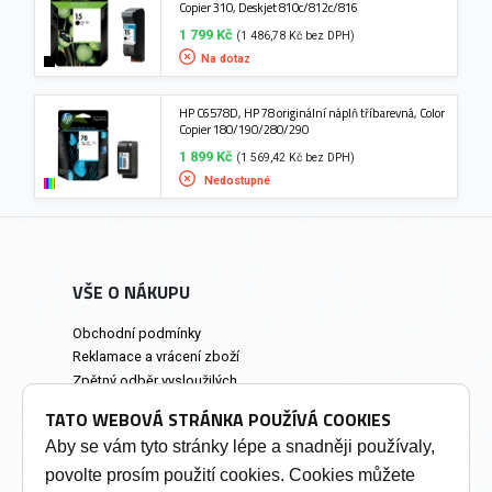
Copier 310, Deskjet 810c/812c/816
1 799 Kč
(1 486,78 Kč bez DPH)
Na dotaz
HP C6578D, HP 78 originální náplň tříbarevná, Color
Copier 180/190/280/290
1 899 Kč
(1 569,42 Kč bez DPH)
Nedostupné
VŠE O NÁKUPU
Obchodní podmínky
Reklamace a vrácení zboží
Zpětný odběr vysloužilých
elektrozařízení
TATO WEBOVÁ STRÁNKA POUŽÍVÁ COOKIES
Prodejna a osobní odběr
Aby se vám tyto stránky lépe a snadněji používaly,
povolte prosím použití cookies. Cookies můžete
INFORMACE