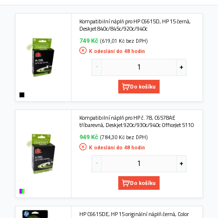
Kompatibilní náplň pro HP C6615D, HP 15 černá,
Deskjet 840c/845c/920c/940c
749 Kč
(619,01 Kč bez DPH)
K odeslání do 48 hodin
Do košíku
Kompatibilní náplň pro HP č. 78, C6578AE
tříbarevná, Deskjet 920c/930c/940c OfficeJet 5110
949 Kč
(784,30 Kč bez DPH)
K odeslání do 48 hodin
Do košíku
HP C6615DE, HP 15 originální náplň černá, Color