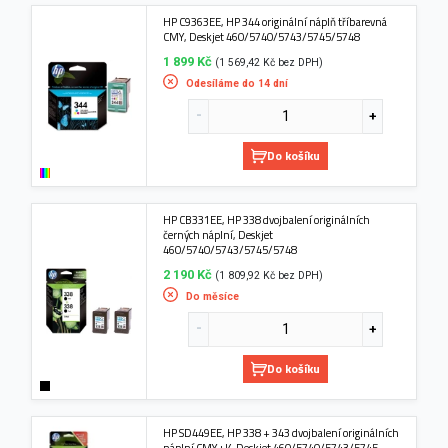
HP C9363EE, HP 344 originální náplň tříbarevná
CMY, Deskjet 460/5740/5743/5745/5748
1 899 Kč
(1 569,42 Kč bez DPH)
Odesíláme do 14 dní
Do košíku
HP CB331EE, HP 338 dvojbalení originálních
černých náplní, Deskjet
460/5740/5743/5745/5748
2 190 Kč
(1 809,92 Kč bez DPH)
Do měsíce
Do košíku
HP SD449EE, HP 338 + 343 dvojbalení originálních
náplní CMY+K, Deskjet 460/5740/5743/5745