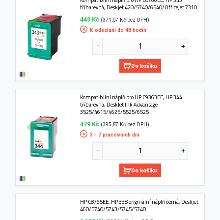
tříbarevná, Deskjet 420/5740/6540/OfficeJet 7310
449 Kč
(371,07 Kč bez DPH)
K odeslání do 48 hodin
Do košíku
Kompatibilní náplň pro HP C9363EE, HP 344
tříbarevná, DeskJet Ink Advantage
3525/4615/4625/5525/6525
479 Kč
(395,87 Kč bez DPH)
3 - 7 pracovních dní
Do košíku
HP C8765EE, HP 338 originální náplň černá, Deskjet
460/5740/5743/5745/5748