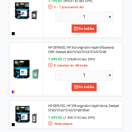
1 199 Kč
(990,91 Kč bez DPH)
3 - 7 pracovních dní
Do košíku
HP C8766EE, HP 343 originální náplň tříbarevná
CMY, Deskjet 460/5740/5743/5745/5748
1 499 Kč
(1 238,84 Kč bez DPH)
K odeslání do 48 hodin
Do košíku
HP C8767EE, HP 339 originální náplň černá, Deskjet
5740/5743/5745/5748/5940
1 699 Kč
(1 404,13 Kč bez DPH)
Nedostupné