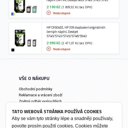
2 190 Kč
(1 809,92 Kč bez DPH)
Nedostupné
HP C9504EE, HP 339 dvojbalení originálních
černých náplní, Deskjet
5740/5743/5745/5748/5940
2 990 Kč
(2 471,07 Kč bez DPH)
Nedostupné
VŠE O NÁKUPU
Obchodní podmínky
Reklamace a vrácení zboží
Zpětný odběr vysloužilých
elektrozařízení
TATO WEBOVÁ STRÁNKA POUŽÍVÁ COOKIES
Prodejna a osobní odběr
Aby se vám tyto stránky lépe a snadněji používaly,
povolte prosím použití cookies. Cookies můžete