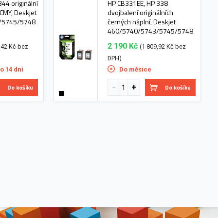
44 originální
HP CB331EE, HP 338
 CMY, Deskjet
dvojbalení originálních
/5745/5748
černých náplní, Deskjet
460/5740/5743/5745/5748
2 190 Kč
,42 Kč bez
(1 809,92 Kč bez
DPH)
o 14 dní
Do měsíce
Do košíku
Do košíku