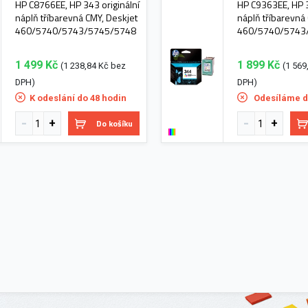
HP C8766EE, HP 343 originální
HP C9363EE, HP 3
náplň tříbarevná CMY, Deskjet
náplň tříbarevná
460/5740/5743/5745/5748
460/5740/5743
1 499 Kč
1 899 Kč
(1 238,84 Kč bez
(1 569
DPH)
DPH)
K odeslání do 48 hodin
Odesíláme d
Do košíku