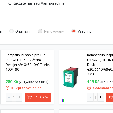
Kontaktujte nás, rádi Vám poradíme.
í
Originální
Renovovaný
Všechny
Kompatibilní náplň pro HP
Kompatibilní náp
C9364EE, HP 337 černá,
C8766EE, HP 343 
Deskjet 5940/6940/OfficeJet
Deskjet
100/150
420/5740/6540/O
7310
280 Kč
449 Kč
(231,40 Kč bez DPH)
(371,07 
3 - 7 pracovních dní
K odeslání d
Do košíku