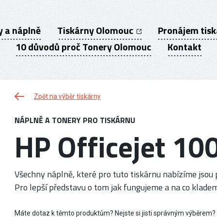
y a náplně
Tiskárny Olomouc
Pronájem tis
10 důvodů proč Tonery Olomouc
Kontakt
Zpět na výběr tiskárny
NÁPLNĚ A TONERY PRO TISKÁRNU
HP Officejet 10
Všechny náplně, které pro tuto tiskárnu nabízíme jsou p
Pro lepší představu o tom jak fungujeme a na co kladem
Máte dotaz k těmto produktům? Nejste si jisti správným výběrem?