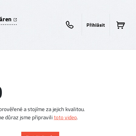
káren
Přihlásit
0
rověřené a stojíme za jejich kvalitou.
e důraz jsme připravili
toto video
.