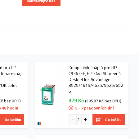
Kontaktujte nás
lň pro HP
Kompatibilní náplň pro HP
tříbarevná,
C9363EE, HP 344 tříbarevná,
DeskJet Ink Advantage
fficeJet
3525/4615/4625/5525/652
5
479 Kč
Kč bez DPH)
(395,87 Kč bez DPH)
o 48 hodin
3 - 7 pracovních dní
Do košíku
Do košíku