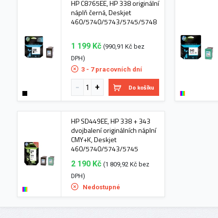
HP C8765EE, HP 338 originální
náplň černá, Deskjet
460/5740/5743/5745/5748
1 199 Kč
(990,91 Kč bez
DPH)
3 - 7 pracovních dní
Do košíku
HP SD449EE, HP 338 + 343
dvojbalení originálních náplní
CMY+K, Deskjet
460/5740/5743/5745
2 190 Kč
(1 809,92 Kč bez
DPH)
Nedostupné