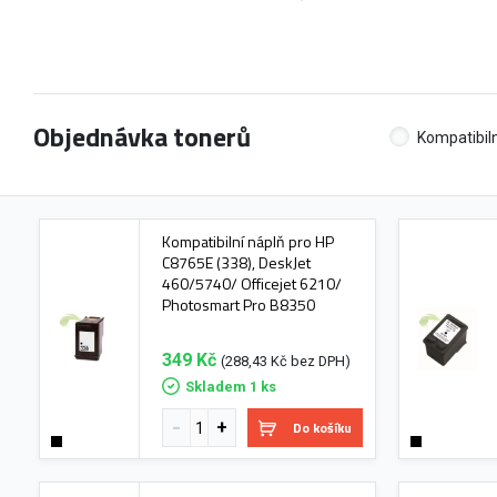
Objednávka tonerů
Kompatibiln
Kompatibilní náplň pro HP
C8765E (338), DeskJet
460/5740/ Officejet 6210/
Photosmart Pro B8350
349 Kč
(288,43 Kč bez DPH)
Skladem 1 ks
Do košíku