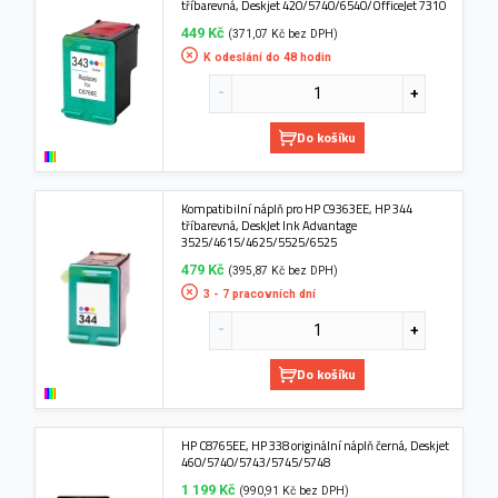
tříbarevná, Deskjet 420/5740/6540/OfficeJet 7310
449 Kč
(371,07 Kč bez DPH)
K odeslání do 48 hodin
Do košíku
Kompatibilní náplň pro HP C9363EE, HP 344
tříbarevná, DeskJet Ink Advantage
3525/4615/4625/5525/6525
479 Kč
(395,87 Kč bez DPH)
3 - 7 pracovních dní
Do košíku
HP C8765EE, HP 338 originální náplň černá, Deskjet
460/5740/5743/5745/5748
1 199 Kč
(990,91 Kč bez DPH)