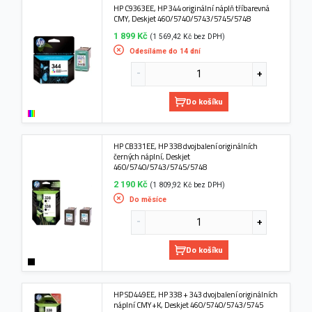
HP C9363EE, HP 344 originální náplň tříbarevná
CMY, Deskjet 460/5740/5743/5745/5748
1 899 Kč
(1 569,42 Kč bez DPH)
Odesíláme do 14 dní
Do košíku
HP CB331EE, HP 338 dvojbalení originálních
černých náplní, Deskjet
460/5740/5743/5745/5748
2 190 Kč
(1 809,92 Kč bez DPH)
Do měsíce
Do košíku
HP SD449EE, HP 338 + 343 dvojbalení originálních
náplní CMY+K, Deskjet 460/5740/5743/5745