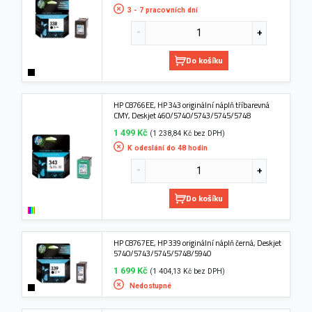
3 - 7 pracovních dní
Do košíku
HP C8766EE, HP 343 originální náplň tříbarevná
CMY, Deskjet 460/5740/5743/5745/5748
1 499 Kč
(1 238,84 Kč bez DPH)
K odeslání do 48 hodin
Do košíku
HP C8767EE, HP 339 originální náplň černá, Deskjet
5740/5743/5745/5748/5940
1 699 Kč
(1 404,13 Kč bez DPH)
Nedostupné