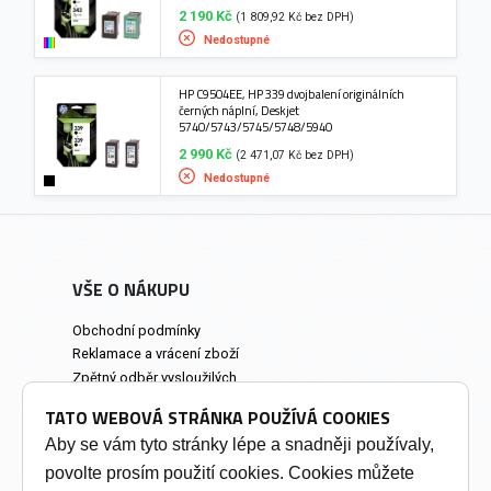
2 190 Kč
(1 809,92 Kč bez DPH)
Nedostupné
HP C9504EE, HP 339 dvojbalení originálních
černých náplní, Deskjet
5740/5743/5745/5748/5940
2 990 Kč
(2 471,07 Kč bez DPH)
Nedostupné
VŠE O NÁKUPU
Obchodní podmínky
Reklamace a vrácení zboží
Zpětný odběr vysloužilých
elektrozařízení
TATO WEBOVÁ STRÁNKA POUŽÍVÁ COOKIES
Prodejna a osobní odběr
Aby se vám tyto stránky lépe a snadněji používaly,
povolte prosím použití cookies. Cookies můžete
INFORMACE