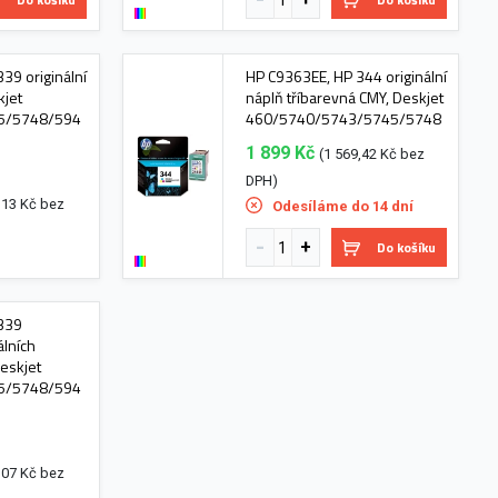
39 originální
HP C9363EE, HP 344 originální
kjet
náplň tříbarevná CMY, Deskjet
5/5748/594
460/5740/5743/5745/5748
1 899 Kč
(1 569,42 Kč bez
DPH)
,13 Kč bez
Odesíláme do 14 dní
Do košíku
339
álních
Deskjet
5/5748/594
,07 Kč bez