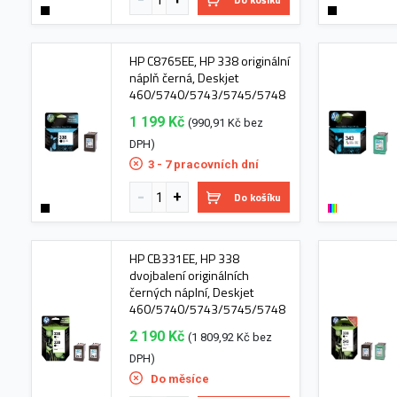
HP C8765EE, HP 338 originální
náplň černá, Deskjet
460/5740/5743/5745/5748
1 199 Kč
(990,91 Kč bez
DPH)
3 - 7 pracovních dní
Do košíku
HP CB331EE, HP 338
dvojbalení originálních
černých náplní, Deskjet
460/5740/5743/5745/5748
2 190 Kč
(1 809,92 Kč bez
DPH)
Do měsíce