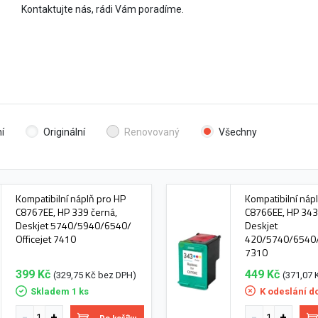
Kontaktujte nás, rádi Vám poradíme.
í
Originální
Renovovaný
Všechny
Kompatibilní náplň pro HP
Kompatibilní náp
C8767EE, HP 339 černá,
C8766EE, HP 343 
Deskjet 5740/5940/6540/
Deskjet
Officejet 7410
420/5740/6540/O
7310
399 Kč
449 Kč
(329,75 Kč bez DPH)
(371,07 
Skladem 1 ks
K odeslání d
Do košíku