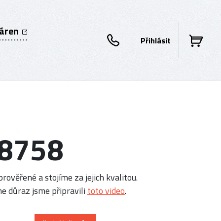
káren
Přihlásit
 8758
rověřené a stojíme za jejich kvalitou.
e důraz jsme připravili
toto video
.