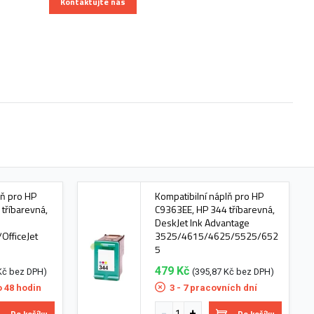
Kontaktujte nás
lň pro HP
Kompatibilní náplň pro HP
tříbarevná,
C9363EE, HP 344 tříbarevná,
DeskJet Ink Advantage
fficeJet
3525/4615/4625/5525/652
5
479 Kč
Kč bez DPH)
(395,87 Kč bez DPH)
o 48 hodin
3 - 7 pracovních dní
Do košíku
Do košíku