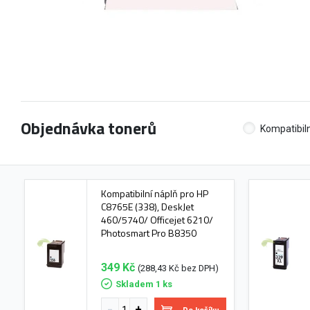
Objednávka tonerů
Kompatibiln
Kompatibilní náplň pro HP
C8765E (338), DeskJet
460/5740/ Officejet 6210/
Photosmart Pro B8350
349 Kč
(288,43 Kč bez DPH)
Skladem 1 ks
Do košíku