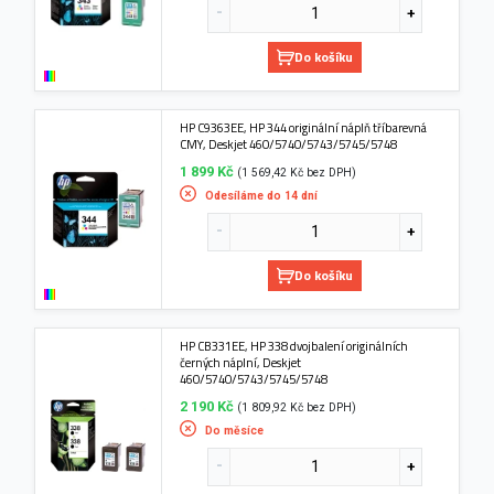
Do košíku
HP C9363EE, HP 344 originální náplň tříbarevná
CMY, Deskjet 460/5740/5743/5745/5748
1 899 Kč
(1 569,42 Kč bez DPH)
Odesíláme do 14 dní
Do košíku
HP CB331EE, HP 338 dvojbalení originálních
černých náplní, Deskjet
460/5740/5743/5745/5748
2 190 Kč
(1 809,92 Kč bez DPH)
Do měsíce