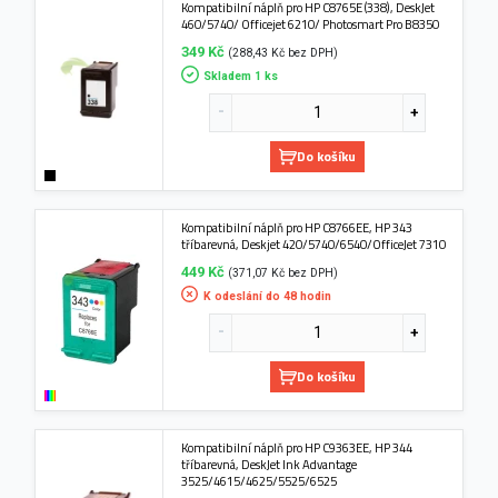
Kompatibilní náplň pro HP C8765E (338), DeskJet
460/5740/ Officejet 6210/ Photosmart Pro B8350
349 Kč
(288,43 Kč bez DPH)
Skladem 1 ks
Do košíku
Kompatibilní náplň pro HP C8766EE, HP 343
tříbarevná, Deskjet 420/5740/6540/OfficeJet 7310
449 Kč
(371,07 Kč bez DPH)
K odeslání do 48 hodin
Do košíku
Kompatibilní náplň pro HP C9363EE, HP 344
tříbarevná, DeskJet Ink Advantage
3525/4615/4625/5525/6525