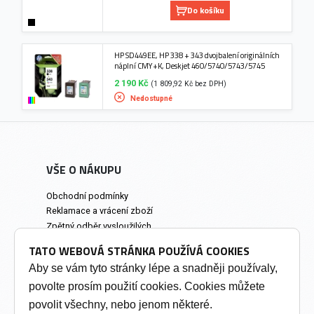
Do košíku
HP SD449EE, HP 338 + 343 dvojbalení originálních
náplní CMY+K, Deskjet 460/5740/5743/5745
2 190 Kč
(1 809,92 Kč bez DPH)
Nedostupné
VŠE O NÁKUPU
Obchodní podmínky
Reklamace a vrácení zboží
Zpětný odběr vysloužilých
elektrozařízení
TATO WEBOVÁ STRÁNKA POUŽÍVÁ COOKIES
Prodejna a osobní odběr
Aby se vám tyto stránky lépe a snadněji používaly,
povolte prosím použití cookies. Cookies můžete
INFORMACE
povolit všechny, nebo jenom některé.