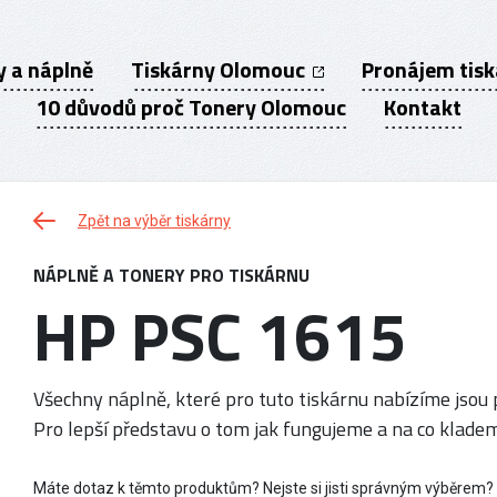
y a náplně
Tiskárny Olomouc
Pronájem tis
10 důvodů proč Tonery Olomouc
Kontakt
Zpět na výběr tiskárny
NÁPLNĚ A TONERY PRO TISKÁRNU
HP PSC 1615
Všechny náplně, které pro tuto tiskárnu nabízíme jsou p
Pro lepší představu o tom jak fungujeme a na co kladem
Máte dotaz k těmto produktům? Nejste si jisti správným výběrem?