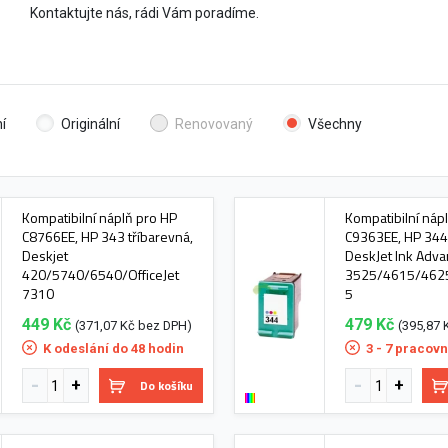
Kontaktujte nás, rádi Vám poradíme.
í
Originální
Renovovaný
Všechny
Kompatibilní náplň pro HP
Kompatibilní náp
C8766EE, HP 343 tříbarevná,
C9363EE, HP 344 
Deskjet
DeskJet Ink Adv
420/5740/6540/OfficeJet
3525/4615/462
7310
5
449 Kč
479 Kč
(371,07 Kč bez DPH)
(395,87 
K odeslání do 48 hodin
3 - 7 pracovn
Do košíku