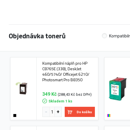
Objednávka tonerů
Kompatibiln
Kompatibilní náplň pro HP
C8765E (338), DeskJet
460/5740/ Officejet 6210/
Photosmart Pro B8350
349 Kč
(288,43 Kč bez DPH)
Skladem 1 ks
Do košíku