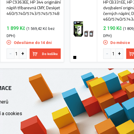
HP C9363EE, HP 344 originální
HP CB331EE, HP
náplň tříbarevná CMY, Deskjet
dvojbalení origin
460/5740/5743/5745/5748
černých náplní, 
460/5740/5743
1 899 Kč
2 190 Kč
(1 569,42 Kč bez
(1 809
DPH)
DPH)
Odesíláme do 14 dní
Do měsíce
Do košíku
MACE
nerů
 a cookies