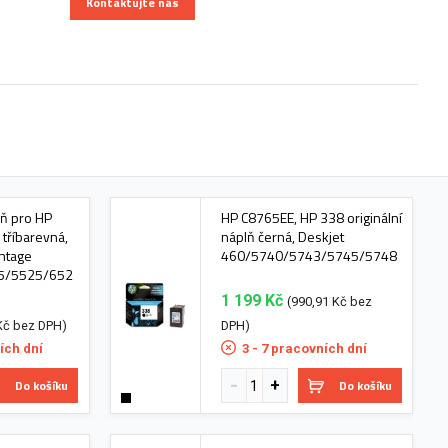
Kontaktujte nás
lň pro HP
HP C8765EE, HP 338 originální
tříbarevná,
náplň černá, Deskjet
antage
460/5740/5743/5745/5748
5/5525/652
1 199 Kč
(990,91 Kč bez
Kč bez DPH)
DPH)
ích dní
3 - 7 pracovních dní
Do košíku
Do košíku