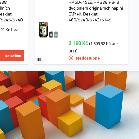
 338
HP SD449EE, HP 338 + 343
álních
dvojbalení originálních náplní
Deskjet
CMY+K, Deskjet
/5745/5748
460/5740/5743/5745
,92 Kč bez
2 190 Kč
(1 809,92 Kč bez
DPH)
Do košíku
Nedostupné