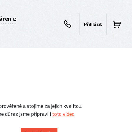
káren
Přihlásit
rověřené a stojíme za jejich kvalitou.
e důraz jsme připravili
toto video
.