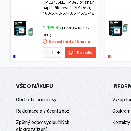
HP C8766EE, HP 343 originální
náplň tříbarevná CMY, Deskjet
460/5740/5743/5745/5748
1 499 Kč
(1 238,84 Kč bez
DPH)
K odeslání do 48 hodin
Do košíku
VŠE O NÁKUPU
INFOR
Obchodní podmínky
Výkup to
Reklamace a vrácení zboží
Soukromí
Zpětný odběr vysloužilých
Kontakty
elektrozařízení