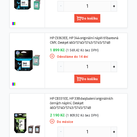
Do košíku
HP C9363EE, HP 344 originální náplň tříbarevná
CMY, Deskjet 460/5740/5743/5745/5748
1 899 Kč
(1 569,42 Kč bez DPH)
Odesíláme do 14 dní
Do košíku
HP CB331EE, HP 338 dvojbalení originálních
černých náplní, Deskjet
460/5740/5743/5745/5748
2 190 Kč
(1 809,92 Kč bez DPH)
Do měsíce