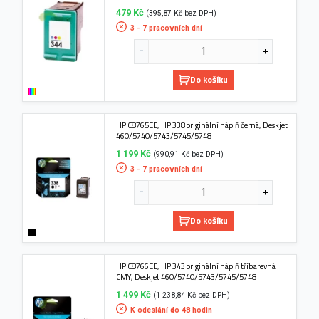
479 Kč
(395,87 Kč bez DPH)
3 - 7 pracovních dní
Do košíku
HP C8765EE, HP 338 originální náplň černá, Deskjet
460/5740/5743/5745/5748
1 199 Kč
(990,91 Kč bez DPH)
3 - 7 pracovních dní
Do košíku
HP C8766EE, HP 343 originální náplň tříbarevná
CMY, Deskjet 460/5740/5743/5745/5748
1 499 Kč
(1 238,84 Kč bez DPH)
K odeslání do 48 hodin