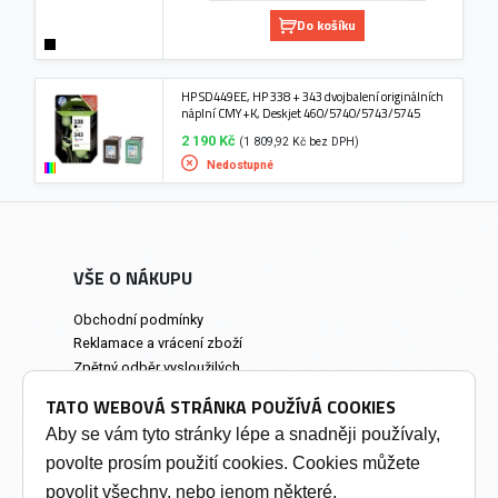
Do košíku
HP SD449EE, HP 338 + 343 dvojbalení originálních
náplní CMY+K, Deskjet 460/5740/5743/5745
2 190 Kč
(1 809,92 Kč bez DPH)
Nedostupné
VŠE O NÁKUPU
Obchodní podmínky
Reklamace a vrácení zboží
Zpětný odběr vysloužilých
elektrozařízení
TATO WEBOVÁ STRÁNKA POUŽÍVÁ COOKIES
Prodejna a osobní odběr
Aby se vám tyto stránky lépe a snadněji používaly,
povolte prosím použití cookies. Cookies můžete
INFORMACE
povolit všechny, nebo jenom některé.