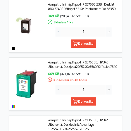
Kompatibilní náplň pro HP C8765E (338), DeskJet
460/5740/ Officejet 6210/ Photosmart Pro B8350
349 Kč
(288,43 Kč bez DPH)
Skladem 1 ks
Do košíku
Kompatibilní náplň pro HP C8766EE, HP 343
tříbarevná, Deskjet 420/5740/6540/OfficeJet 7310
449 Kč
(371,07 Kč bez DPH)
K odeslání do 48 hodin
Do košíku
Kompatibilní náplň pro HP C9363EE, HP 344
tříbarevná, DeskJet Ink Advantage
3525/4615/4625/5525/6525