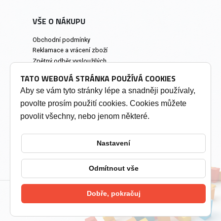
VŠE O NÁKUPU
Obchodní podmínky
Reklamace a vrácení zboží
Zpětný odběr vysloužilých
elektrozařízení
TATO WEBOVÁ STRÁNKA POUŽÍVÁ COOKIES
Prodejna a osobní odběr
Aby se vám tyto stránky lépe a snadněji používaly,
povolte prosím použití cookies. Cookies můžete
INFORMACE
povolit všechny, nebo jenom některé.
Výkup tonerů
Soukromí a cookies
Nastavení
Kontakty
Změnit nastavení cookies
Odmítnout vše
Dobře, pokračuj
2026 © Tonery Olomouc - Tonery do tiskáren
vytvořil