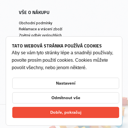
VŠE O NÁKUPU
Obchodní podmínky
Reklamace a vrácení zboží
Zpětný odběr vysloužilých
elektrozařízení
TATO WEBOVÁ STRÁNKA POUŽÍVÁ COOKIES
Prodejna a osobní odběr
Aby se vám tyto stránky lépe a snadněji používaly,
povolte prosím použití cookies. Cookies můžete
INFORMACE
povolit všechny, nebo jenom některé.
Výkup tonerů
Soukromí a cookies
Nastavení
Kontakty
Změnit nastavení cookies
Odmítnout vše
Dobře, pokračuj
2026 © Tonery Olomouc - Tonery do tiskáren
vytvořil