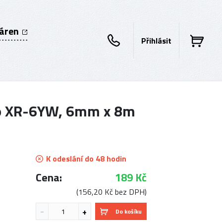
káren
Přihlásit
io XR-6YW, 6mm x 8m
K odeslání do 48 hodin
Cena:
189 Kč
(156,20 Kč bez DPH)
Do košíku