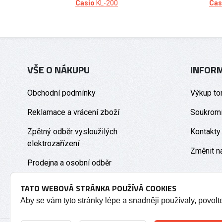
Casio
KL-200
Cas
VŠE O NÁKUPU
INFOR
Obchodní podmínky
Výkup to
Reklamace a vrácení zboží
Soukromí
Zpětný odběr vysloužilých
Kontakty
elektrozařízení
Změnit n
Prodejna a osobní odběr
TATO WEBOVÁ STRÁNKA POUŽÍVÁ COOKIES
Aby se vám tyto stránky lépe a snadněji používaly, povol