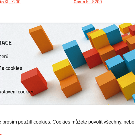
io
KL-7200
Casio
KL-8200
MACE
nerů
 a cookies
astavení cookies
te prosím použití cookies. Cookies můžete povolit všechny, nebo