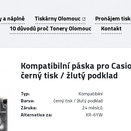
y a náplně
Tiskárny Olomouc
Pronájem tis
10 důvodů proč Tonery Olomouc
Kontakt
Kompatibilní páska pro Cas
černý tisk / žlutý podklad
Typ:
Kompatibilní
Barva:
černý tisk / žlutý podklad
Záruka:
24 měsíců
Alternativa za:
XR-6YW