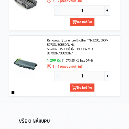
3 - 7 pracovních dní
Do košíku
Renovovaný toner pro Brother TN-3280, DCP-
8070D/8085DN/HL-
5340D/5350DN(LT)/5380DN/MFC-
8370DN/8380DN/
1 299 Kč
(1 073,55 Kč bez DPH)
3 - 7 pracovních dní
Do košíku
VŠE O NÁKUPU