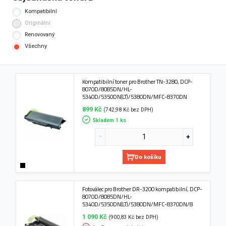
Kompatibilní
Originální
Renovovaný
Všechny
Kompatibilní toner pro Brother TN-3280, DCP-
8070D/8085DN/HL-
5340D/5350DN(LT)/5380DN/MFC-8370DN
899 Kč
(742,98 Kč bez DPH)
Skladem 1 ks
Do košíku
Fotoválec pro Brother DR-3200 kompatibilní, DCP-
8070D/8085DN/HL-
5340D/5350DN(LT)/5380DN/MFC-8370DN/8
1 090 Kč
(900,83 Kč bez DPH)