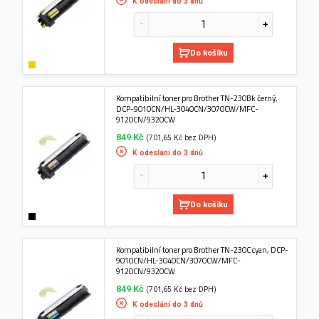
K odeslání do 3 dnů
Do košíku
Kompatibilní toner pro Brother TN-230Bk černý,
DCP-9010CN/HL-3040CN/3070CW/MFC-
9120CN/9320CW
849 Kč
(701,65 Kč bez DPH)
K odeslání do 3 dnů
Do košíku
Kompatibilní toner pro Brother TN-230C cyan, DCP-
9010CN/HL-3040CN/3070CW/MFC-
9120CN/9320CW
849 Kč
(701,65 Kč bez DPH)
K odeslání do 3 dnů