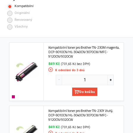
Kompatibilní
Originální
Renovovaný
Všechny
Kompatibilní toner pro Brother TN-230M magenta,
DCP-9010CN/HL-3040CN/3070CW/MFC-
9120CN/9320CW
849 Kč
(701,65 Kč bez DPH)
K odeslání do 3 dnů
Do košíku
Kompatibilní toner pro Brother TN-230Y žlutý,
DCP-9010CN/HL-3040CN/3070CW/MFC-
9120CN/9320CW
849 Kč
(701,65 Kč bez DPH)