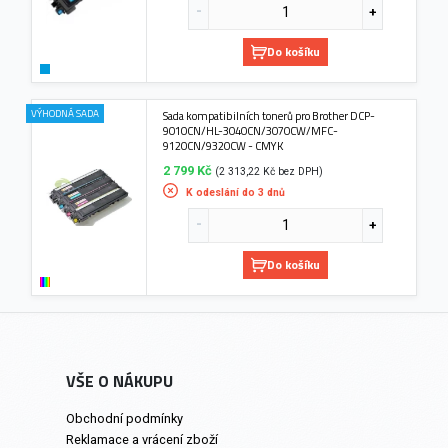
Do košíku
VÝHODNÁ SADA
Sada kompatibilních tonerů pro Brother DCP-
9010CN/HL-3040CN/3070CW/MFC-
9120CN/9320CW - CMYK
2 799 Kč
(2 313,22 Kč bez DPH)
K odeslání do 3 dnů
Do košíku
VŠE O NÁKUPU
Obchodní podmínky
Reklamace a vrácení zboží