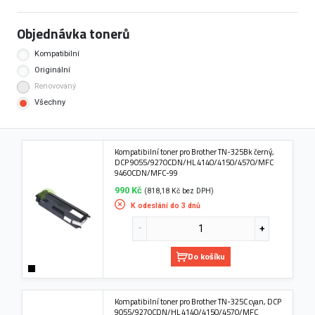
Objednávka tonerů
Kompatibilní
Originální
Renovovaný
Všechny
Kompatibilní toner pro Brother TN-325Bk černý,
DCP 9055/9270CDN/HL 4140/4150/4570/MFC
9460CDN/MFC-99
990 Kč
(818,18 Kč bez DPH)
K odeslání do 3 dnů
Do košíku
Kompatibilní toner pro Brother TN-325C cyan, DCP
9055/9270CDN/HL 4140/4150/4570/MFC