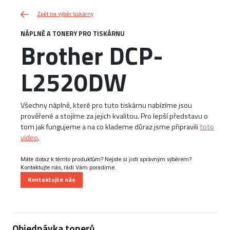
Zpět na výběr tiskárny
NÁPLNĚ A TONERY PRO TISKÁRNU
Brother DCP-
L2520DW
Všechny náplně, které pro tuto tiskárnu nabízíme jsou
prověřené a stojíme za jejich kvalitou. Pro lepší představu o
tom jak fungujeme a na co klademe důraz jsme připravili
toto
video
.
Máte dotaz k těmto produktům? Nejste si jisti správným výběrem?
Kontaktujte nás, rádi Vám poradíme.
Kontaktujte nás
Objednávka tonerů