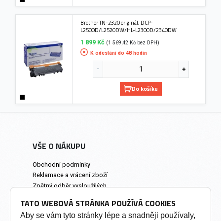
Brother TN-2320 originál, DCP-
L2500D/L2520DW/HL-L2300D/2340DW
1 899 Kč
(1 569,42 Kč bez DPH)
K odeslání do 48 hodin
Do košíku
VŠE O NÁKUPU
Obchodní podmínky
Reklamace a vrácení zboží
Zpětný odběr vysloužilých
elektrozařízení
TATO WEBOVÁ STRÁNKA POUŽÍVÁ COOKIES
Prodejna a osobní odběr
Aby se vám tyto stránky lépe a snadněji používaly,