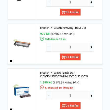
Do košíku
Brother TN-2320 renovovaný PREMIUM
979 Kč
(809,09 Kč bez DPH)
Skladem 6-10 ks
Do košíku
Brother TN-2310 originál, DCP-
L2500D/L2520DW/HL-L2300D/2340DW
1 299 Kč
(1 073,55 Kč bez DPH)
K odeslání do 48 hodin
Do košíku