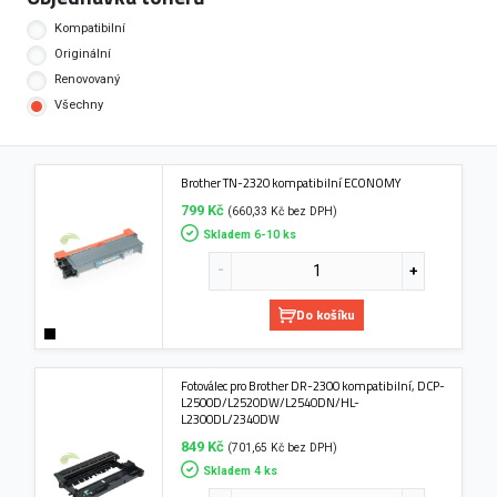
Kompatibilní
Originální
Renovovaný
Všechny
Brother TN-2320 kompatibilní ECONOMY
799 Kč
(660,33 Kč bez DPH)
Skladem 6-10 ks
Do košíku
Fotoválec pro Brother DR-2300 kompatibilní, DCP-
L2500D/L2520DW/L2540DN/HL-
L2300DL/2340DW
849 Kč
(701,65 Kč bez DPH)
Skladem 4 ks