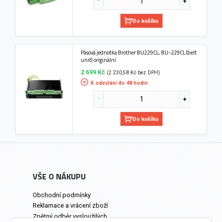
Do košíku
Pásová jednotka Brother BU229CL, BU-229CL (belt
unit) originální
2 699 Kč
(2 230,58 Kč bez DPH)
K odeslání do 48 hodin
Do košíku
VŠE O NÁKUPU
Obchodní podmínky
Reklamace a vrácení zboží
Zpětný odběr vysloužilých