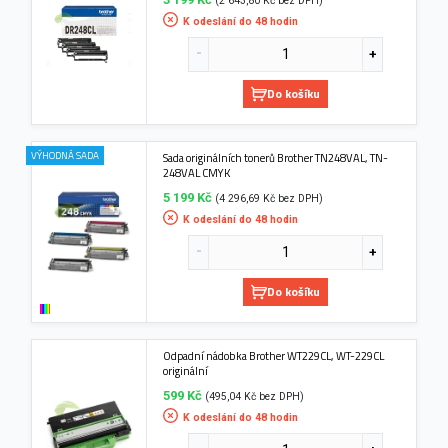
(2 643,80 Kč bez DPH)
K odeslání do 48 hodin
Do košíku
VÝHODNÁ SADA
Sada originálních tonerů Brother TN248VAL, TN-
248VAL CMYK
5 199 Kč
(4 296,69 Kč bez DPH)
K odeslání do 48 hodin
Do košíku
Odpadní nádobka Brother WT229CL, WT-229CL
originální
599 Kč
(495,04 Kč bez DPH)
K odeslání do 48 hodin