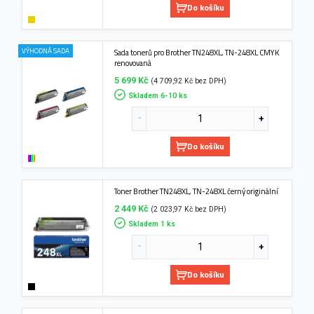
Do košíku
VÝHODNÁ SADA
Sada tonerů pro Brother TN248XL, TN-248XL CMYK
renovovaná
5 699 Kč
(4 709,92 Kč bez DPH)
Skladem 6-10 ks
Do košíku
Toner Brother TN248XL, TN-248XL černý originální
2 449 Kč
(2 023,97 Kč bez DPH)
Skladem 1 ks
Do košíku