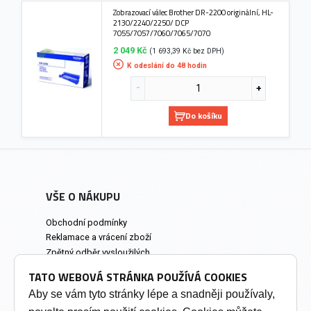
Zobrazovací válec Brother DR-2200 originální, HL-
2130/2240/2250/ DCP
7055/7057/7060/7065/7070
2 049 Kč
(1 693,39 Kč bez DPH)
K odeslání do 48 hodin
Do košíku
VŠE O NÁKUPU
Obchodní podmínky
Reklamace a vrácení zboží
Zpětný odběr vysloužilých
elektrozařízení
TATO WEBOVÁ STRÁNKA POUŽÍVÁ COOKIES
Prodejna a osobní odběr
Aby se vám tyto stránky lépe a snadněji používaly,