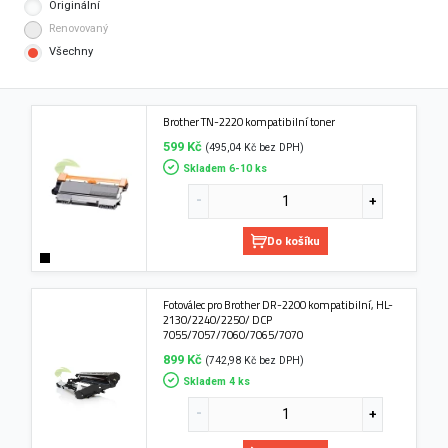
Originální
Renovovaný
Všechny
Brother TN-2220 kompatibilní toner
599 Kč
(495,04 Kč bez DPH)
Skladem 6-10 ks
Do košíku
Fotoválec pro Brother DR-2200 kompatibilní, HL-
2130/2240/2250/ DCP
7055/7057/7060/7065/7070
899 Kč
(742,98 Kč bez DPH)
Skladem 4 ks