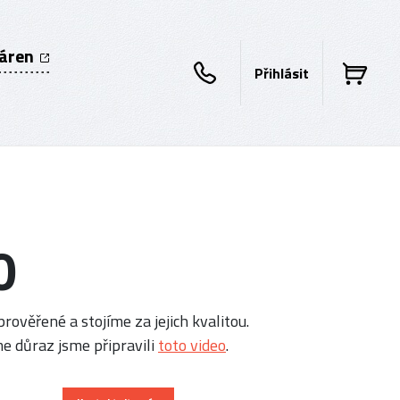
káren
Přihlásit
0
rověřené a stojíme za jejich kvalitou.
e důraz jsme připravili
toto video
.