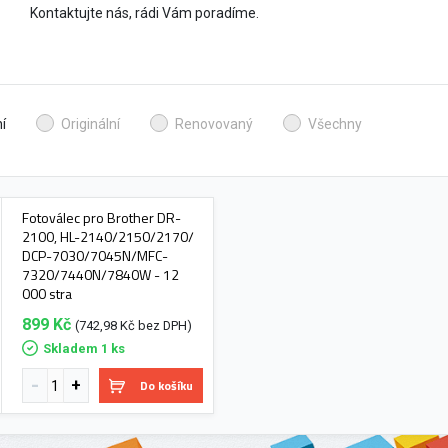
Kontaktujte nás, rádi Vám poradíme.
í
Originální
Renovovaný
Všechny
Fotoválec pro Brother DR-
2100, HL-2140/2150/2170/
DCP-7030/7045N/MFC-
7320/7440N/7840W - 12
000 stra
899 Kč
(742,98 Kč bez DPH)
Skladem 1 ks
Do košíku