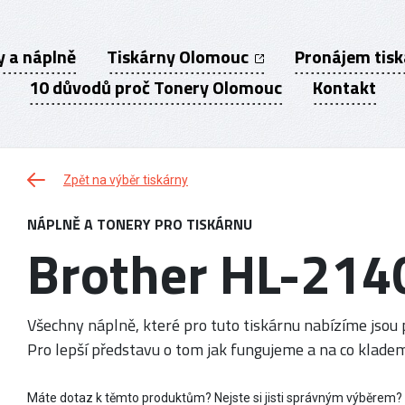
y a náplně
Tiskárny Olomouc
Pronájem tis
10 důvodů proč Tonery Olomouc
Kontakt
Zpět na výběr tiskárny
NÁPLNĚ A TONERY PRO TISKÁRNU
Brother HL-214
Všechny náplně, které pro tuto tiskárnu nabízíme jsou p
Pro lepší představu o tom jak fungujeme a na co kladem
Máte dotaz k těmto produktům? Nejste si jisti správným výběrem?