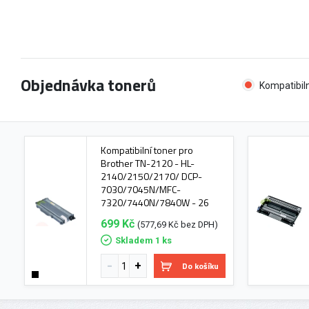
Objednávka tonerů
Kompatibiln
Kompatibilní toner pro
Brother TN-2120 - HL-
2140/2150/2170/ DCP-
7030/7045N/MFC-
7320/7440N/7840W - 26
699 Kč
(577,69 Kč bez DPH)
Skladem 1 ks
Do košíku