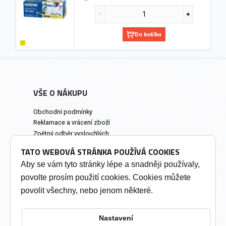
Do košíku
VŠE O NÁKUPU
Obchodní podmínky
Reklamace a vrácení zboží
Zpětný odběr vysloužilých
elektrozařízení
TATO WEBOVÁ STRÁNKA POUŽÍVÁ COOKIES
Prodejna a osobní odběr
Aby se vám tyto stránky lépe a snadněji používaly,
povolte prosím použití cookies. Cookies můžete
INFORMACE
povolit všechny, nebo jenom některé.
Výkup tonerů
Soukromí a cookies
Nastavení
Kontakty