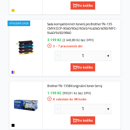
Do košíku
VÝHODNÁ SADA
Sada kompatibilních tonerů pro Brother TN-135
CMYK DCP-9040/9042/6045/HL4040/4050/MFC-
9440/9450/9840
3 199 Kč
(2 643,80 Kč bez DPH)
3 - 7 pracovních dní
Do košíku
Brother TN-135BK originální toner černý
1 199 Kč
(990,91 Kč bez DPH)
K odeslání do 48 hodin
Do košíku