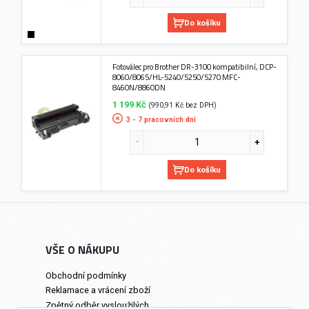
Do košíku
Fotoválec pro Brother DR-3100 kompatibilní, DCP-
8060/8065/HL-5240/5250/5270 MFC-
8460N/8860DN
1 199 Kč
(990,91 Kč bez DPH)
3 - 7 pracovních dní
Do košíku
VŠE O NÁKUPU
Obchodní podmínky
Reklamace a vrácení zboží
Zpětný odběr vysloužilých