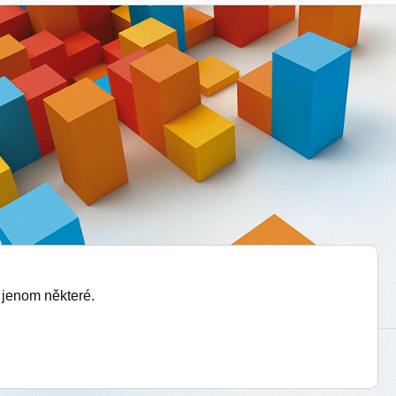
 jenom některé.
vytvořil