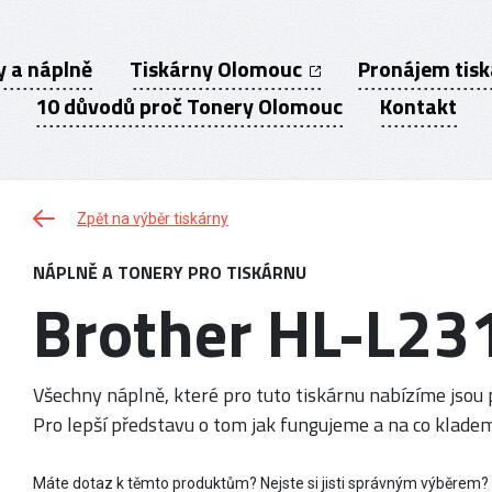
y a náplně
Tiskárny Olomouc
Pronájem tis
10 důvodů proč Tonery Olomouc
Kontakt
Zpět na výběr tiskárny
NÁPLNĚ A TONERY PRO TISKÁRNU
Brother HL-L23
Všechny náplně, které pro tuto tiskárnu nabízíme jsou p
Pro lepší představu o tom jak fungujeme a na co kladem
Máte dotaz k těmto produktům? Nejste si jisti správným výběrem?