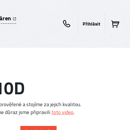
káren
Přihlásit
10D
rověřené a stojíme za jejich kvalitou.
e důraz jsme připravili
toto video
.