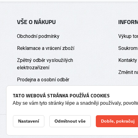
VŠE O NÁKUPU
INFOR
Obchodní podmínky
Výkup to
Reklamace a vrácení zboží
Soukromí
Zpětný odběr vysloužilých
Kontakty
elektrozařízení
Změnit n
Prodejna a osobní odběr
TATO WEBOVÁ STRÁNKA POUŽÍVÁ COOKIES
Aby se vám tyto stránky lépe a snadněji používaly, povol
Nastavení
Odmítnout vše
Dobře, pokračuj
2026 © Tonery Olomouc - Tonery do tiskáren