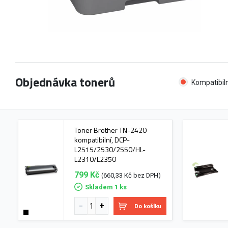
Objednávka tonerů
Kompatibiln
Toner Brother TN-2420
kompatibilní, DCP-
L2515/2530/2550/HL-
L2310/L2350
799 Kč
(660,33 Kč bez DPH)
Skladem 1 ks
Do košíku