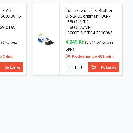
N-3512
Zobrazovací válec Brother
-L6600DW/HL-
DR-3400 originální, DCP-
L5500DN/DCP-
L6900DW
L6600DW/MFC-
L6800DW/MFC-L6900DW
4 249 Kč
,96 Kč bez
(3 511,57 Kč bez
DPH)
o 3 dnů
K odeslání do 48 hodin
Do košíku
Do košíku