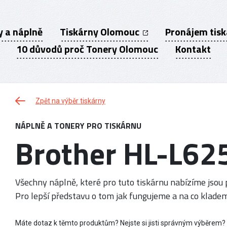
y a náplně
Tiskárny Olomouc
Pronájem tis
10 důvodů proč Tonery Olomouc
Kontakt
Zpět na výběr tiskárny
NÁPLNĚ A TONERY PRO TISKÁRNU
Brother HL-L6
Všechny náplně, které pro tuto tiskárnu nabízíme jsou p
Pro lepší představu o tom jak fungujeme a na co kladem
Máte dotaz k těmto produktům? Nejste si jisti správným výběrem?