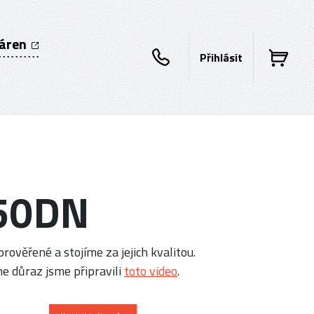
káren
Přihlásit
250DN
rověřené a stojíme za jejich kvalitou.
e důraz jsme připravili
toto video
.