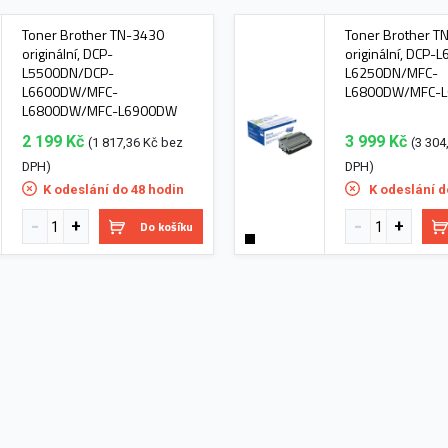
Toner Brother TN-3430
Toner Brother T
originální, DCP-
originální, DCP
L5500DN/DCP-
L6250DN/MFC-
L6600DW/MFC-
L6800DW/MFC-
L6800DW/MFC-L6900DW
2 199 Kč
3 999 Kč
(1 817,36 Kč bez
(3 304
DPH)
DPH)
K odeslání do 48 hodin
K odeslání d
Do košíku