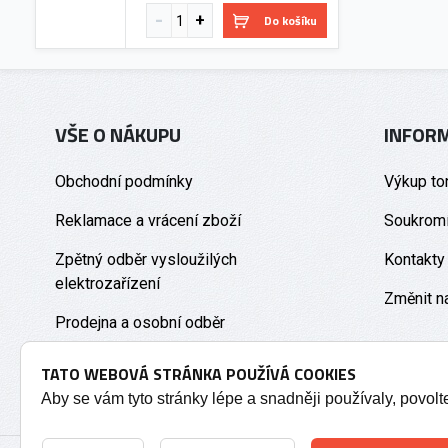
Do košíku
VŠE O NÁKUPU
INFOR
Obchodní podmínky
Výkup to
Reklamace a vrácení zboží
Soukromí
Zpětný odběr vysloužilých
Kontakty
elektrozařízení
Změnit n
Prodejna a osobní odběr
TATO WEBOVÁ STRÁNKA POUŽÍVÁ COOKIES
Aby se vám tyto stránky lépe a snadněji používaly, povol